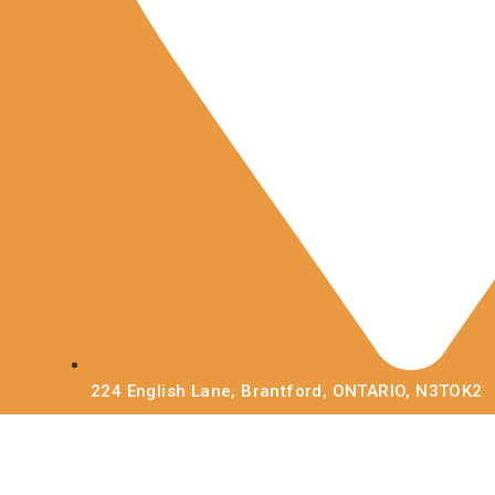
224 English Lane, Brantford, ONTARIO, N3TOK2