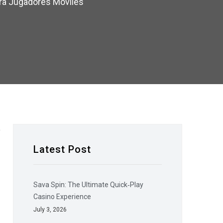
ara Jugadores Móviles
o
Latest Post
Sava Spin: The Ultimate Quick‑Play
Casino Experience
July 3, 2026