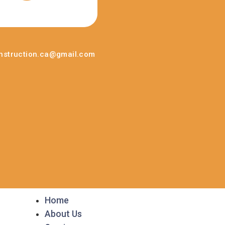
nstruction.ca@gmail.com
Home
About Us