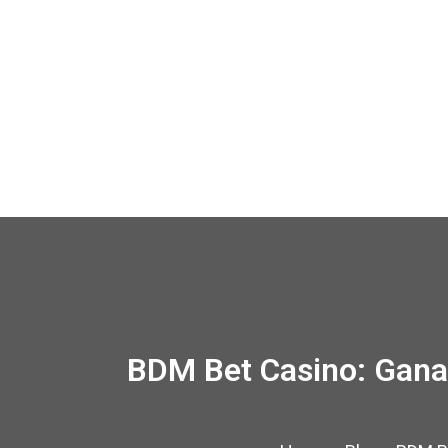
BDM Bet Casino: Ganan