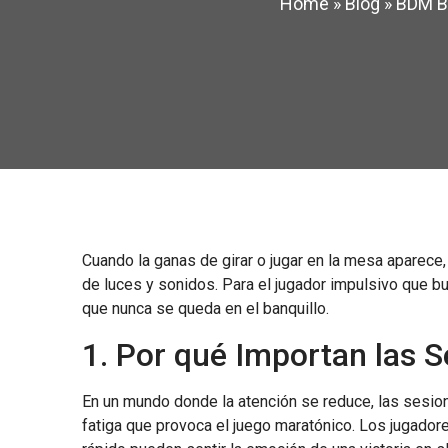
Home
»
Blog
»
BDM Be
Cuando la ganas de girar o jugar en la mesa aparece
de luces y sonidos. Para el jugador impulsivo que b
que nunca se queda en el banquillo.
1. Por qué Importan las 
En un mundo donde la atención se reduce, las sesion
fatiga que provoca el juego maratónico. Los jugado