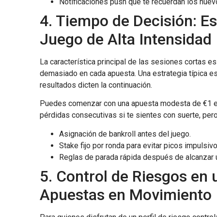
Notificaciones push que te recuerdan los nuevo
4. Tiempo de Decisión: E
Juego de Alta Intensidad
La característica principal de las sesiones cortas 
demasiado en cada apuesta. Una estrategia típica es 
resultados dicten la continuación.
Puedes comenzar con una apuesta modesta de €1 en u
pérdidas consecutivas si te sientes con suerte, pero
Asignación de bankroll antes del juego.
Stake fijo por ronda para evitar picos impulsivo
Reglas de parada rápida después de alcanzar u
5. Control de Riesgos en 
Apuestas en Movimiento