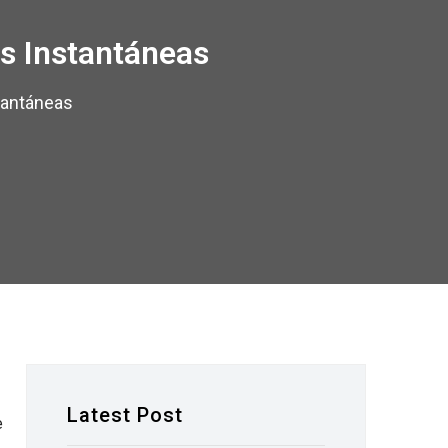
s Instantáneas
tantáneas
Latest Post
e