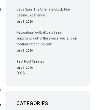
a
Sava Spin: The Ultimate Quick‑Play
Casino Experience
July 3, 2026
Navigating football bets feels
surprisingly effortless once you land on
footballbetting-ng.com
July 3, 2026
Test Post Created
July 3, 2026
,
CATEGORIES
r