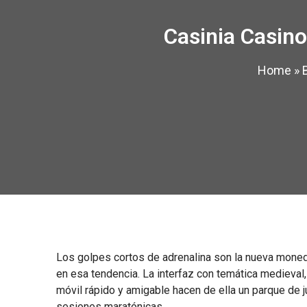
Casinia Casin
Home
»
Los golpes cortos de adrenalina son la nueva moned
en esa tendencia. La interfaz con temática medieval,
móvil rápido y amigable hacen de ella un parque de
sesiones maratónicas.