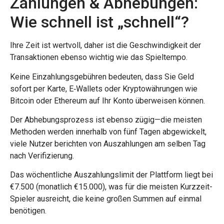
Zahlungen & Abhebungen:
Wie schnell ist „schnell“?
Ihre Zeit ist wertvoll, daher ist die Geschwindigkeit der
Transaktionen ebenso wichtig wie das Spieltempo.
Keine Einzahlungsgebühren bedeuten, dass Sie Geld
sofort per Karte, E‑Wallets oder Kryptowährungen wie
Bitcoin oder Ethereum auf Ihr Konto überweisen können.
Der Abhebungsprozess ist ebenso zügig—die meisten
Methoden werden innerhalb von fünf Tagen abgewickelt,
viele Nutzer berichten von Auszahlungen am selben Tag
nach Verifizierung.
Das wöchentliche Auszahlungslimit der Plattform liegt bei
€7.500 (monatlich €15.000), was für die meisten Kurzzeit-
Spieler ausreicht, die keine großen Summen auf einmal
benötigen.