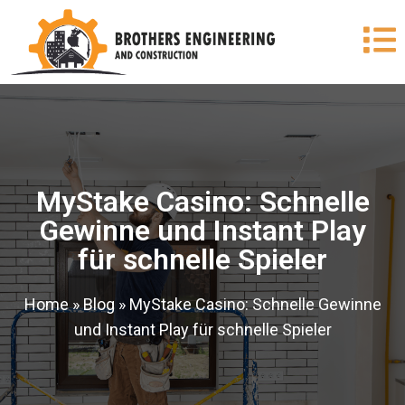
MyStake Casino: Schnelle
Gewinne und Instant Play
für schnelle Spieler
Home
»
Blog
»
MyStake Casino: Schnelle Gewinne
und Instant Play für schnelle Spieler