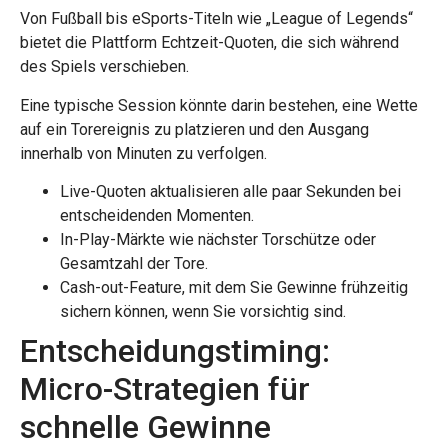
Von Fußball bis eSports-Titeln wie „League of Legends“
bietet die Plattform Echtzeit-Quoten, die sich während
des Spiels verschieben.
Eine typische Session könnte darin bestehen, eine Wette
auf ein Torereignis zu platzieren und den Ausgang
innerhalb von Minuten zu verfolgen.
Live-Quoten aktualisieren alle paar Sekunden bei
entscheidenden Momenten.
In-Play-Märkte wie nächster Torschütze oder
Gesamtzahl der Tore.
Cash-out-Feature, mit dem Sie Gewinne frühzeitig
sichern können, wenn Sie vorsichtig sind.
Entscheidungstiming:
Micro-Strategien für
schnelle Gewinne