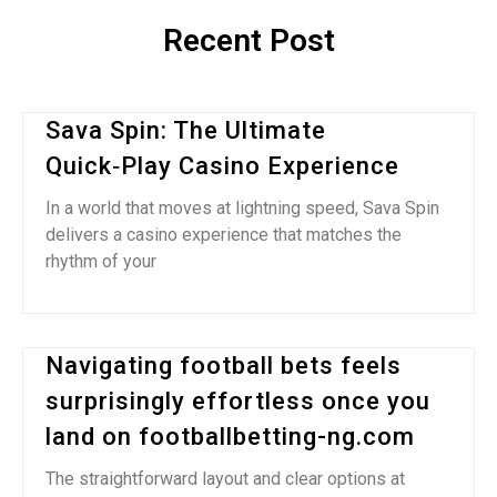
Recent Post
Sava Spin: The Ultimate
Quick‑Play Casino Experience
In a world that moves at lightning speed, Sava Spin
delivers a casino experience that matches the
rhythm of your
Navigating football bets feels
surprisingly effortless once you
land on footballbetting-ng.com
The straightforward layout and clear options at