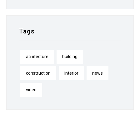
Tags
achitecture
building
construction
interior
news
video