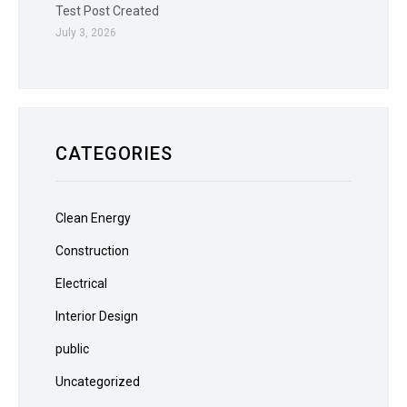
Test Post Created
July 3, 2026
CATEGORIES
Clean Energy
Construction
Electrical
Interior Design
public
Uncategorized