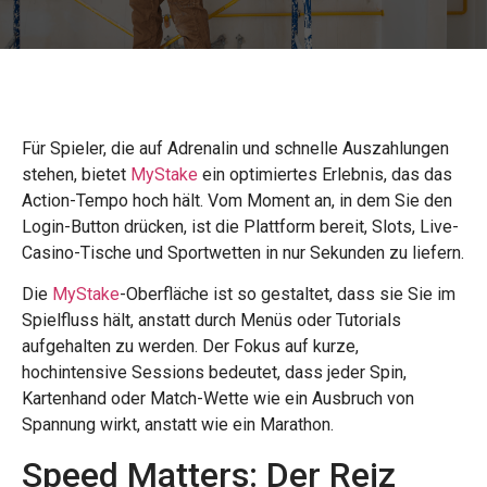
Für Spieler, die auf Adrenalin und schnelle Auszahlungen
stehen, bietet
MyStake
ein optimiertes Erlebnis, das das
Action-Tempo hoch hält. Vom Moment an, in dem Sie den
Login-Button drücken, ist die Plattform bereit, Slots, Live-
Casino-Tische und Sportwetten in nur Sekunden zu liefern.
Die
MyStake
-Oberfläche ist so gestaltet, dass sie Sie im
Spielfluss hält, anstatt durch Menüs oder Tutorials
aufgehalten zu werden. Der Fokus auf kurze,
hochintensive Sessions bedeutet, dass jeder Spin,
Kartenhand oder Match-Wette wie ein Ausbruch von
Spannung wirkt, anstatt wie ein Marathon.
Speed Matters: Der Reiz