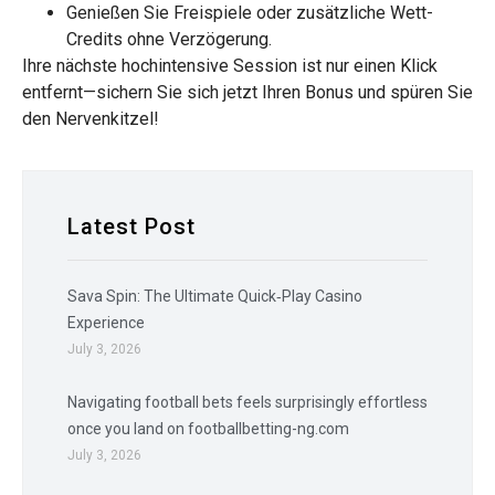
Genießen Sie Freispiele oder zusätzliche Wett-
Credits ohne Verzögerung.
Ihre nächste hochintensive Session ist nur einen Klick
entfernt—sichern Sie sich jetzt Ihren Bonus und spüren Sie
den Nervenkitzel!
Latest Post
Sava Spin: The Ultimate Quick‑Play Casino
Experience
July 3, 2026
Navigating football bets feels surprisingly effortless
once you land on footballbetting-ng.com
July 3, 2026