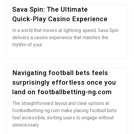
Sava Spin: The Ultimate
Quick‑Play Casino Experience
In a world that moves at lightning speed, Sava Spin
delivers a casino experience that matches the
rhythm of your
Navigating football bets feels
surprisingly effortless once you
land on footballbetting-ng.com
The straightforward layout and clear options at
footballbetting-ng.com make placing football bets
feel accessible, inviting users to engage without
unnecessary