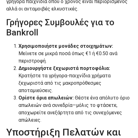
γρήγορα παιχνίδια όπου ο χρόνος είναι περιορισμένος
αλλά οι ανταμοιβές ελκυστικές.
Γρήγορες Συμβουλές για το
Bankroll
Χρησιμοποιήστε μονάδες στοιχημάτων:
Μείνετε σε μικρά ποσά όπως €1 ή €0.50 ανά
περιστροφή.
Δημιουργήστε ξεχωριστά πορτοφόλια:
Κρατήστε τα γρήγορα-παιχνίδια χρήματα
ξεχωριστά από τις μακροπρόθεσμες
αποταμιεύσεις.
Ορίστε όρια απωλειών:
Θέστε ένα απόλυτο όριο
απωλειών ανά συνεδρία—μόλις το φτάσετε,
αποχωρείτε ανεξάρτητα από τις συνεχόμενες
απώλειες.
Υποστήριξη Πελατών και