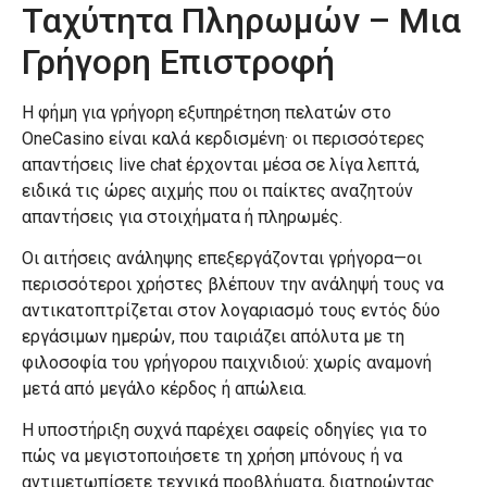
Ταχύτητα Πληρωμών – Μια
Γρήγορη Επιστροφή
Η φήμη για γρήγορη εξυπηρέτηση πελατών στο
OneCasino είναι καλά κερδισμένη· οι περισσότερες
απαντήσεις live chat έρχονται μέσα σε λίγα λεπτά,
ειδικά τις ώρες αιχμής που οι παίκτες αναζητούν
απαντήσεις για στοιχήματα ή πληρωμές.
Οι αιτήσεις ανάληψης επεξεργάζονται γρήγορα—οι
περισσότεροι χρήστες βλέπουν την ανάληψή τους να
αντικατοπτρίζεται στον λογαριασμό τους εντός δύο
εργάσιμων ημερών, που ταιριάζει απόλυτα με τη
φιλοσοφία του γρήγορου παιχνιδιού: χωρίς αναμονή
μετά από μεγάλο κέρδος ή απώλεια.
Η υποστήριξη συχνά παρέχει σαφείς οδηγίες για το
πώς να μεγιστοποιήσετε τη χρήση μπόνους ή να
αντιμετωπίσετε τεχνικά προβλήματα, διατηρώντας