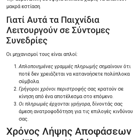
μακρά εστίαση.
Γιατί Αυτά τα Παιχνίδια
Λειτουργούν σε Σύντομες
Συνεδρίες
Οι μηχανισμοί τους είναι απλοί:
Απλοποιημένες γραμμές πληρωμής
σημαίνουν ότι
ποτέ δεν χρειάζεται να κατανοήσετε πολύπλοκα
σύμβολα.
Γρήγοροι χρόνοι περιστροφής
σας κρατούν σε
κίνηση από ένα αποτέλεσμα στο επόμενο.
Οι πληρωμές έρχονται γρήγορα
, δίνοντάς σας
άμεση ανατροφοδότηση για τις επιλογές κινδύνου
σας.
Χρόνος Λήψης Αποφάσεων