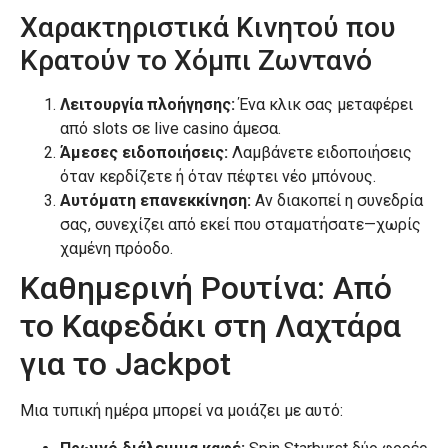
Χαρακτηριστικά Κινητού που
Κρατούν το Χόμπι Ζωντανό
Λειτουργία πλοήγησης:
Ένα κλικ σας μεταφέρει
από slots σε live casino άμεσα.
Άμεσες ειδοποιήσεις:
Λαμβάνετε ειδοποιήσεις
όταν κερδίζετε ή όταν πέφτει νέο μπόνους.
Αυτόματη επανεκκίνηση:
Αν διακοπεί η συνεδρία
σας, συνεχίζει από εκεί που σταματήσατε—χωρίς
χαμένη πρόοδο.
Καθημερινή Ρουτίνα: Από
το Καφεδάκι στη Λαχτάρα
για το Jackpot
Μια τυπική ημέρα μπορεί να μοιάζει με αυτό: