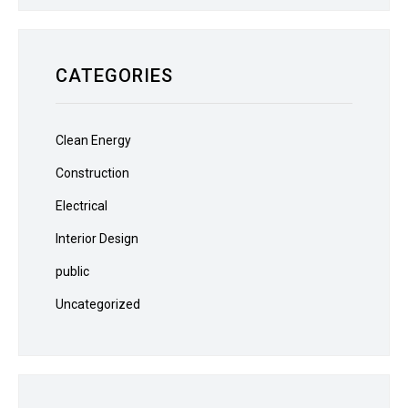
CATEGORIES
Clean Energy
Construction
Electrical
Interior Design
public
Uncategorized