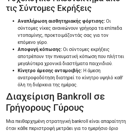
τις Σύντομες Εκρήξεις
Αναπλήρωση αισθητηριακής φόρτισης:
Οι
σύντομες νίκες ανανεώνουν γρήγορα τα επίπεδα
ντοπαμίνης, προετοιμάζοντάς σας για τον
επόμενο γύρο.
Αποφυγή κόπωσης:
Οι σύντομες εκρήξεις
αποτρέπουν την πνευματική κόπωση που πλήττει
μεγαλύτερα χρονικά διαστήματα παιχνιδιού.
Κίνητρο άμεσης ανταμοιβής:
Η άμεση
ανατροφοδότηση διατηρεί το κίνητρο υψηλό καθ’
όλη τη διάρκεια της ημέρας.
Διαχείριση Bankroll σε
Γρήγορους Γύρους
Μια πειθαρχημένη στρατηγική bankroll είναι απαραίτητη
όταν κάθε περιστροφή μετράει για το ημερήσιο όριο