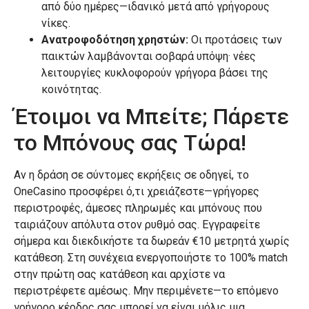
από δύο ημέρες—ιδανικό μετά από γρήγορους
νίκες.
Ανατροφοδότηση χρηστών:
Οι προτάσεις των
παικτών λαμβάνονται σοβαρά υπόψη· νέες
λειτουργίες κυκλοφορούν γρήγορα βάσει της
κοινότητας.
Έτοιμοι να Μπείτε; Πάρετε
το Μπόνους σας Τώρα!
Αν η δράση σε σύντομες εκρήξεις σε οδηγεί, το
OneCasino προσφέρει ό,τι χρειάζεστε—γρήγορες
περιστροφές, άμεσες πληρωμές και μπόνους που
ταιριάζουν απόλυτα στον ρυθμό σας. Εγγραφείτε
σήμερα και διεκδικήστε τα δωρεάν €10 μετρητά χωρίς
κατάθεση. Στη συνέχεια ενεργοποιήστε το 100% match
στην πρώτη σας κατάθεση και αρχίστε να
περιστρέφετε αμέσως. Μην περιμένετε—το επόμενο
γρήγορο κέρδος σας μπορεί να είναι μόλις μια