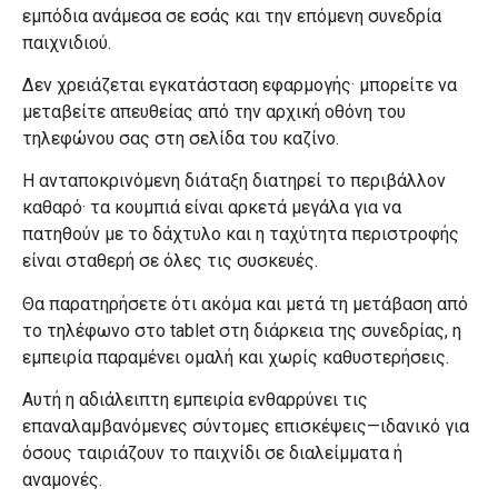
εμπόδια ανάμεσα σε εσάς και την επόμενη συνεδρία
παιχνιδιού.
Δεν χρειάζεται εγκατάσταση εφαρμογής· μπορείτε να
μεταβείτε απευθείας από την αρχική οθόνη του
τηλεφώνου σας στη σελίδα του καζίνο.
Η ανταποκρινόμενη διάταξη διατηρεί το περιβάλλον
καθαρό· τα κουμπιά είναι αρκετά μεγάλα για να
πατηθούν με το δάχτυλο και η ταχύτητα περιστροφής
είναι σταθερή σε όλες τις συσκευές.
Θα παρατηρήσετε ότι ακόμα και μετά τη μετάβαση από
το τηλέφωνο στο tablet στη διάρκεια της συνεδρίας, η
εμπειρία παραμένει ομαλή και χωρίς καθυστερήσεις.
Αυτή η αδιάλειπτη εμπειρία ενθαρρύνει τις
επαναλαμβανόμενες σύντομες επισκέψεις—ιδανικό για
όσους ταιριάζουν το παιχνίδι σε διαλείμματα ή
αναμονές.