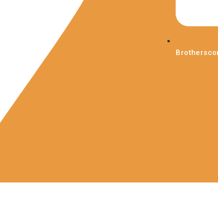
Brothersco