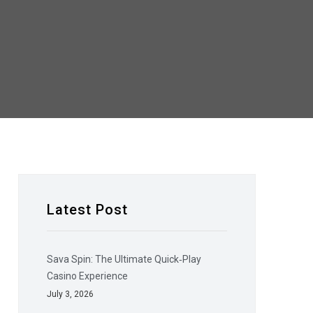
Latest Post
Sava Spin: The Ultimate Quick‑Play
Casino Experience
July 3, 2026