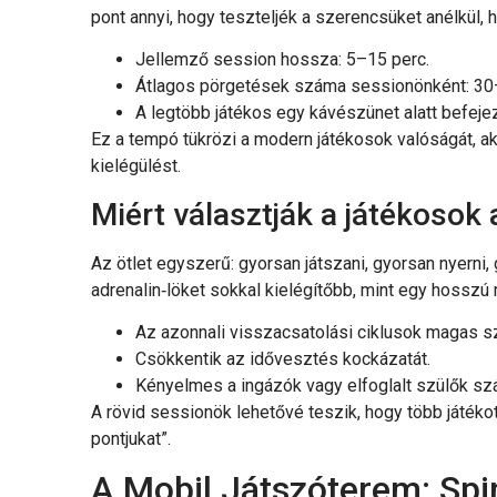
pont annyi, hogy teszteljék a szerencsüket anélkül,
Jellemző session hossza: 5–15 perc.
Átlagos pörgetések száma sessionönként: 30
A legtöbb játékos egy kávészünet alatt befejez
Ez a tempó tükrözi a modern játékosok valóságát, a
kielégülést.
Miért választják a játékosok 
Az ötlet egyszerű: gyorsan játszani, gyorsan nyerni
adrenalin‑löket sokkal kielégítőbb, mint egy hosszú 
Az azonnali visszacsatolási ciklusok magas sz
Csökkentik az idővesztés kockázatát.
Kényelmes a ingázók vagy elfoglalt szülők sz
A rövid sessionök lehetővé teszik, hogy több játékot
pontjukat”.
A Mobil Játszóterem: Spi