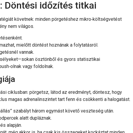
 Döntési időzítés titkai
ratégiát követnek: minden pörgetéshez mikro‑költségvetést
ény nem világos.
etésenként.
almazhat, mielőtt döntést hoznának a folytatásról.
getésnél vannak.
esélyeket—sokan ösztönből és gyors statisztikai
ush‑olnak vagy foldolnak.
iája
ási ciklusban: pörgetsz, látod az eredményt, döntesz, hogy
lus magas adrenalinszintet tart fenn és csökkenti a halogatást.
állás” szabályt három egymást követő veszteség után.
dpercek alatt dupláznak.
és alapján.
agát, még akkor is, ha csak kis összegeket kockáztat minden