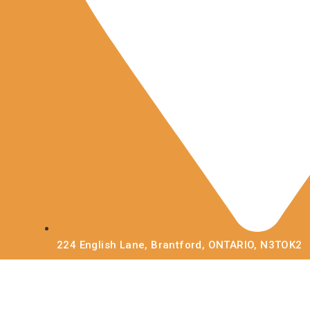
224 English Lane, Brantford, ONTARIO, N3TOK2