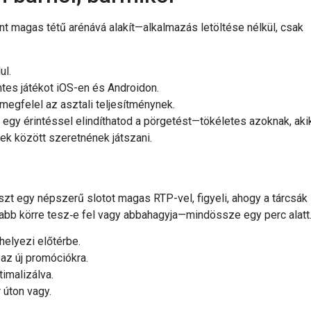
ont magas tétű arénává alakít—alkalmazás letöltése nélkül, csak
ul.
tes játékot iOS-en és Androidon.
megfelel az asztali teljesítménynek.
egy érintéssel elindíthatod a pörgetést—tökéletes azoknak, aki
ek között szeretnének játszani.
szt egy népszerű slotot magas RTP-vel, figyeli, ahogy a tárcsák
jabb körre tesz‑e fel vagy abbahagyja—mindössze egy perc alatt
helyezi előtérbe.
az új promóciókra.
imalizálva.
r úton vagy.