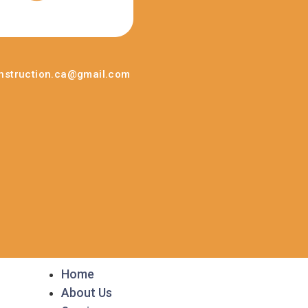
nstruction.ca@gmail.com
Home
About Us