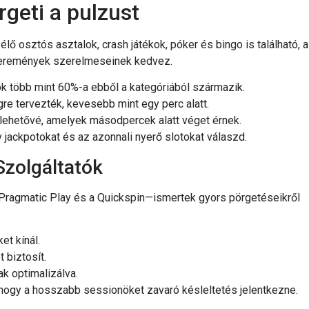
rgeti a pulzust
lő osztós asztalok, crash játékok, póker és bingo is található, a
 nyeremények szerelmeseinek kedvez.
ok több mint 60%-a ebből a kategóriából származik.
re tervezték, kevesebb mint egy perc alatt.
lehetővé, amelyek másodpercek alatt véget érnek.
jackpotokat és az azonnali nyerő slotokat válaszd.
Szolgáltatók
 Pragmatic Play és a Quickspin—ismertek gyors pörgetéseikről
et kínál.
 biztosít.
k optimalizálva.
l, hogy a hosszabb sessionöket zavaró késleltetés jelentkezne.