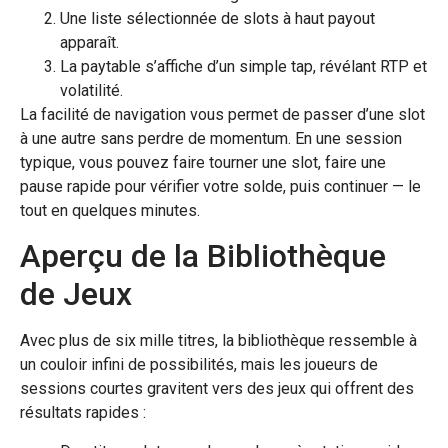
Une liste sélectionnée de slots à haut payout
apparaît.
La paytable s’affiche d’un simple tap, révélant RTP et
volatilité.
La facilité de navigation vous permet de passer d’une slot
à une autre sans perdre de momentum. En une session
typique, vous pouvez faire tourner une slot, faire une
pause rapide pour vérifier votre solde, puis continuer — le
tout en quelques minutes.
Aperçu de la Bibliothèque
de Jeux
Avec plus de six mille titres, la bibliothèque ressemble à
un couloir infini de possibilités, mais les joueurs de
sessions courtes gravitent vers des jeux qui offrent des
résultats rapides :