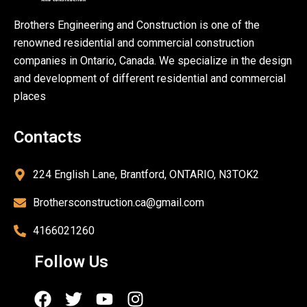
Brothers Engineering and Construction is one of the
renowned residential and commercial construction
companies in Ontario, Canada. We specialize in the design
and development of different residential and commercial
places
Contacts
224 English Lane, Brantford, ONTARIO, N3TOK2
Brothersconstruction.ca@gmail.com
4166021260
Follow Us