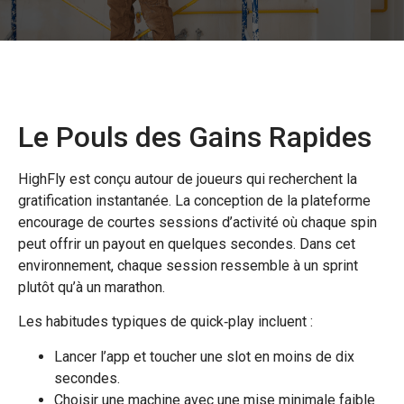
Le Pouls des Gains Rapides
HighFly est conçu autour de joueurs qui recherchent la
gratification instantanée. La conception de la plateforme
encourage de courtes sessions d’activité où chaque spin
peut offrir un payout en quelques secondes. Dans cet
environnement, chaque session ressemble à un sprint
plutôt qu’à un marathon.
Les habitudes typiques de quick‑play incluent :
Lancer l’app et toucher une slot en moins de dix
secondes.
Choisir une machine avec une mise minimale faible