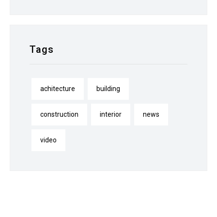
Tags
achitecture
building
construction
interior
news
video