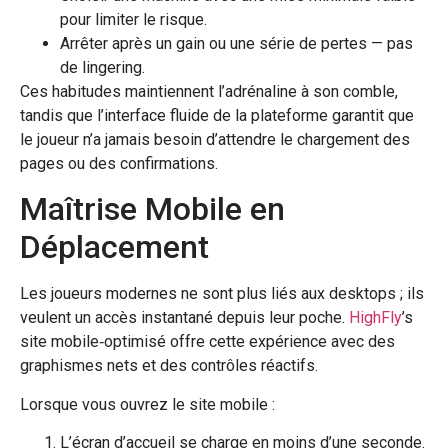
pour limiter le risque.
Arrêter après un gain ou une série de pertes — pas
de lingering.
Ces habitudes maintiennent l’adrénaline à son comble,
tandis que l’interface fluide de la plateforme garantit que
le joueur n’a jamais besoin d’attendre le chargement des
pages ou des confirmations.
Maîtrise Mobile en
Déplacement
Les joueurs modernes ne sont plus liés aux desktops ; ils
veulent un accès instantané depuis leur poche.
HighFly
’s
site mobile‑optimisé offre cette expérience avec des
graphismes nets et des contrôles réactifs.
Lorsque vous ouvrez le site mobile :
L’écran d’accueil se charge en moins d’une seconde.