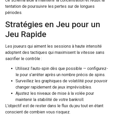
Ce schéma aide à maintenir la concentration et réduit la
tentation de poursuivre les pertes sur de longues
périodes.
Stratégies en Jeu pour un
Jeu Rapide
Les joueurs qui aiment les sessions à haute intensité
adoptent des tactiques qui maximisent la vitesse sans
sacrifier le contrôle :
Utilisez l’auto‑spin dès que possible — configurez-
le pour s’arrêter après un nombre précis de spins.
Surveillez les graphiques de volatilité pour pouvoir
changer rapidement de jeux imprévisibles.
Ajustez les niveaux de mise à la volée pour
maintenir la stabilité de votre bankroll.
L’objectif est de rester dans le flux du jeu tout en étant
conscient de combien vous risquez.