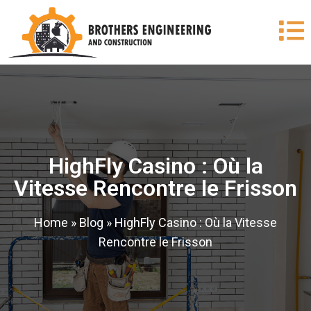
HighFly Casino : Où la
Vitesse Rencontre le Frisson
Home
»
Blog
»
HighFly Casino : Où la Vitesse
Rencontre le Frisson