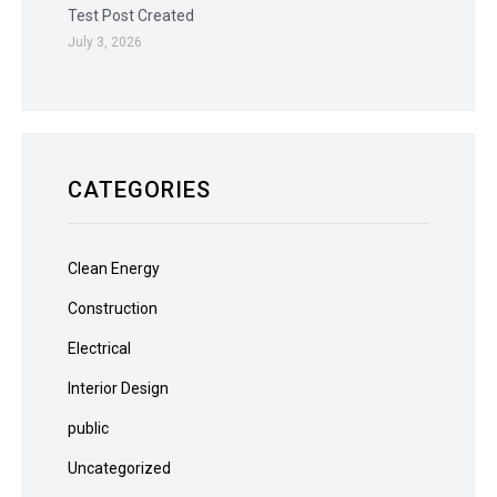
Test Post Created
July 3, 2026
CATEGORIES
Clean Energy
Construction
Electrical
Interior Design
public
Uncategorized