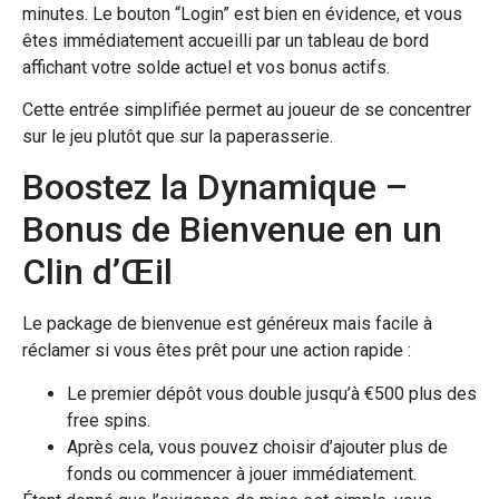
minutes. Le bouton “Login” est bien en évidence, et vous
êtes immédiatement accueilli par un tableau de bord
affichant votre solde actuel et vos bonus actifs.
Cette entrée simplifiée permet au joueur de se concentrer
sur le jeu plutôt que sur la paperasserie.
Boostez la Dynamique –
Bonus de Bienvenue en un
Clin d’Œil
Le package de bienvenue est généreux mais facile à
réclamer si vous êtes prêt pour une action rapide :
Le premier dépôt vous double jusqu’à €500 plus des
free spins.
Après cela, vous pouvez choisir d’ajouter plus de
fonds ou commencer à jouer immédiatement.