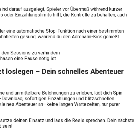
ind darauf ausgelegt, Spieler vor Übermaß während kurzer
 oder Einzahlungslimits hilft, die Kontrolle zu behalten, auch
oder eine automatische Stop-Funktion nach einer bestimmten
nheiten gesund, während du den Adrenalin-Kick genießt.
 den Sessions zu verhindern
hasen eine Pause nötig ist
zt loslegen – Dein schnelles Abenteuer
nne und unmittelbare Belohnungen zu erleben, lädt dich Spin
p-Download, sofortigen Einzahlungen und blitzschnellen
kleines Abenteuer an—keine langen Wartezeiten, nur purer
, setze deinen Einsatz und lass die Reels sprechen. Dein nächste
 sein!