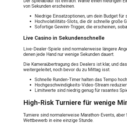
Der Spielablauf ist einfach: Wähle einen niedrigen 
von Sekunden erscheinen.
Niedrige Einsatzoptionen, um dein Budget für
Hochvolatilitäts-Slots, die dir schnelle große
Sofortige Gewinn-Trigger, die erscheinen, sob
Live Casino in Sekundenschnelle
Live-Dealer-Spiele sind normalerweise längere Ange
denen jede Hand nur wenige Sekunden dauert.
Die Kameraübertragung des Dealers ist klar, und das
weitergeleitet, noch bevor du zu Mittag isst.
Schnelle Runden-Timer halten das Tempo hoc
Hochgeschwindigkeits-Video-Stream reduzier
Limitwerte sind niedrig genug für rasantes Spi
High-Risk Turniere für wenige Mi
Turniere sind normalerweise Marathon-Events, aber
Wettbewerb in eine einzige Stunde.