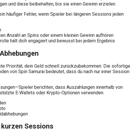
gen und diese beibehalten, bis sie einen Gewinn erzielen.
in häufiger Fehler, wenn Spieler bei längeren Sessions jeden
n
ten Anzahl an Spins oder einem kleinen Gewinn aufhören
lle hält dich engagiert und bewusst bei jedem Ergebnis
 Abhebungen
ste Priorität, dein Geld schnell zurückzubekommen. Die sofortig
oden von Spin Samurai bedeutet, dass du nach nur einer Session
sungen—Spieler berichten, dass Auszahlungen innerhalb von
stützte E‑Wallets oder Krypto-Optionen verwenden.
den
pto
eldabhebungen
i kurzen Sessions