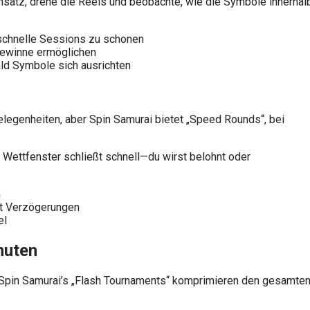
Einsatz, drehe die Reels und beobachte, wie die Symbole innerhal
 schnelle Sessions zu schonen
 Gewinne ermöglichen
ald Symbole sich ausrichten
legenheiten, aber Spin Samurai bietet „Speed Rounds“, bei
 Wettfenster schließt schnell—du wirst belohnt oder
h
t Verzögerungen
el
nuten
 Spin Samurai’s „Flash Tournaments“ komprimieren den gesamte