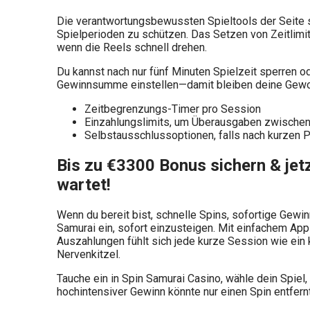
Die verantwortungsbewussten Spieltools der Seite s
Spielperioden zu schützen. Das Setzen von Zeitlimits
wenn die Reels schnell drehen.
Du kannst nach nur fünf Minuten Spielzeit sperren 
Gewinnsumme einstellen—damit bleiben deine Gewoh
Zeitbegrenzungs-Timer pro Session
Einzahlungslimits, um Überausgaben zwischen
Selbstausschlussoptionen, falls nach kurzen P
Bis zu €3300 Bonus sichern & jet
wartet!
Wenn du bereit bist, schnelle Spins, sofortige Gewi
Samurai ein, sofort einzusteigen. Mit einfachem Ap
Auszahlungen fühlt sich jede kurze Session wie ein 
Nervenkitzel.
Tauche ein in Spin Samurai Casino, wähle dein Spiel
hochintensiver Gewinn könnte nur einen Spin entfernt