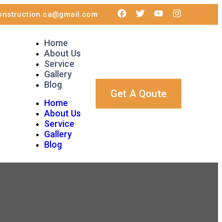
onstruction.ca@gmail.com
Home
About Us
Service
Gallery
Blog
Get A Qoute
Home
About Us
Service
Gallery
Blog