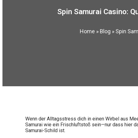
Spin Samurai Casino: Qu
Home
»
Blog
»
Spin Sam
Wenn der Alltagsstress dich in einen Wirbel aus Mee
Samurai wie ein Frischluftstoß sein—nur dass hier d
Samurai-Schild ist.