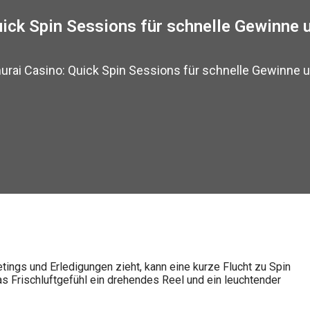
ick Spin Sessions für schnelle Gewinne 
urai Casino: Quick Spin Sessions für schnelle Gewinne u
tings und Erledigungen zieht, kann eine kurze Flucht zu Spin
as Frischluftgefühl ein drehendes Reel und ein leuchtender