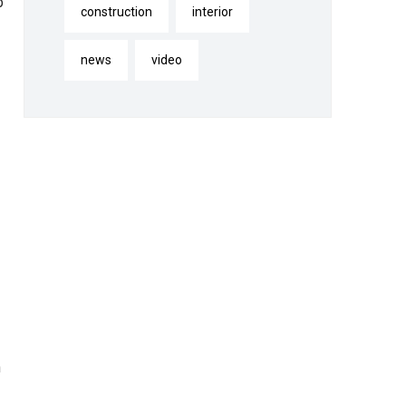
b
construction
interior
news
video
n