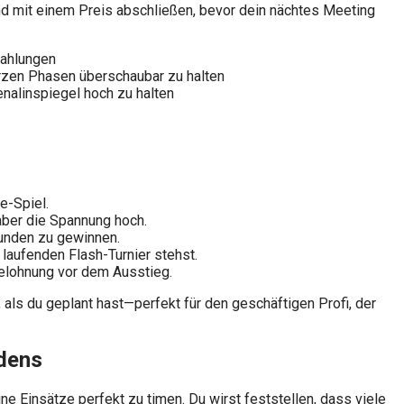
d mit einem Preis abschließen, bevor dein nächtes Meeting
zahlungen
rzen Phasen überschaubar zu halten
nalinspiegel hoch zu halten
e-Spiel.
 aber die Spannung hoch.
kunden zu gewinnen.
laufenden Flash-Turnier stehst.
lohnung vor dem Ausstieg.
, als du geplant hast—perfekt für den geschäftigen Profi, der
idens
ne Einsätze perfekt zu timen. Du wirst feststellen, dass viele