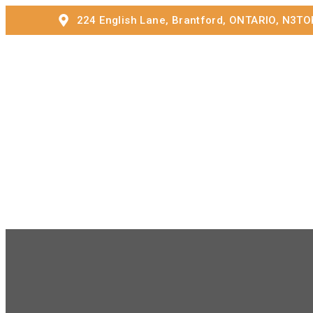
224 English Lane, Brantford, ONTARIO, N3TO