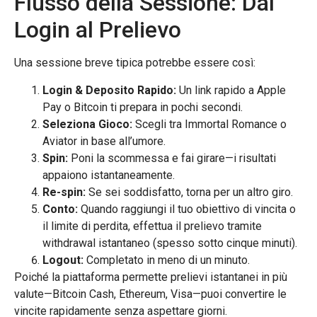
Flusso della Sessione: Dal
Login al Prelievo
Una sessione breve tipica potrebbe essere così:
Login & Deposito Rapido:
Un link rapido a Apple
Pay o Bitcoin ti prepara in pochi secondi.
Seleziona Gioco:
Scegli tra Immortal Romance o
Aviator in base all’umore.
Spin:
Poni la scommessa e fai girare—i risultati
appaiono istantaneamente.
Re-spin:
Se sei soddisfatto, torna per un altro giro.
Conto:
Quando raggiungi il tuo obiettivo di vincita o
il limite di perdita, effettua il prelievo tramite
withdrawal istantaneo (spesso sotto cinque minuti).
Logout:
Completato in meno di un minuto.
Poiché la piattaforma permette prelievi istantanei in più
valute—Bitcoin Cash, Ethereum, Visa—puoi convertire le
vincite rapidamente senza aspettare giorni.