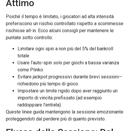
Attimo
Poiché il tempo è limitato, i giocatori ad alta intensità
preferiscono un rischio controllato rispetto a scommesse
rischiose all-in. Ecco alcuni consigli per mantenere le
puntate sotto controllo:
Limitare ogni spin a non più del 5% del bankroll
totale.
Usare l’auto-spin solo per giochi a bassa varianza
come Plinko.
Evitare jackpot progressivi durante brevi sessioni—
richiedono più tempo di gioco.
Impostare un limite rigido dopo aver raggiunto un
importo di vincita prefissato (ad esempio
raddoppiare l’entrata).
Queste linee guida mantengono la sessione emozionante
proteggendoti dal perdere più di quanto previsto.