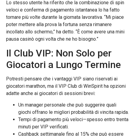
Lo stesso utente ha riferito che la combinazione di spin
veloci e conferma di pagamento istantanea lo ha fatto
tornare più volte durante la giornata lavorativa. “Mi piace
poter mettere alla prova la fortuna senza rimanere
incollato allo schermo,” ha detto. “È come avere una mini
pausa casinò ogni volta che ne ho bisogno.”
Il Club VIP: Non Solo per
Giocatori a Lungo Termine
Potresti pensare che i vantaggi VIP siano riservati ai
giocatori marathon, ma il VIP Club di WinSpirit ha opzioni
adatte anche ai giocatori di sessioni brevi:
Un manager personale che può suggerire quali
giochi offrano le migliori probabilità di vincita rapida.
Tempi di pagamento più veloci—spesso entro trenta
minuti per VIP verificati.
Cashback settimanale fino al 15% che può essere