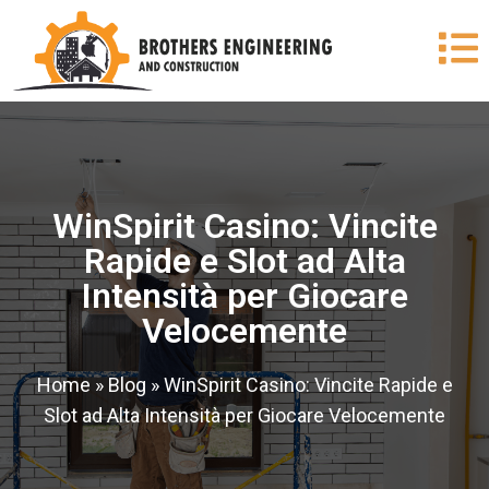
WinSpirit Casino: Vincite
Rapide e Slot ad Alta
Intensità per Giocare
Velocemente
Home
»
Blog
»
WinSpirit Casino: Vincite Rapide e
Slot ad Alta Intensità per Giocare Velocemente