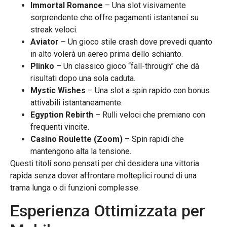
Immortal Romance
– Una slot visivamente
sorprendente che offre pagamenti istantanei su
streak veloci.
Aviator
– Un gioco stile crash dove prevedi quanto
in alto volerà un aereo prima dello schianto.
Plinko
– Un classico gioco “fall-through” che dà
risultati dopo una sola caduta.
Mystic Wishes
– Una slot a spin rapido con bonus
attivabili istantaneamente.
Egyption Rebirth
– Rulli veloci che premiano con
frequenti vincite.
Casino Roulette (Zoom)
– Spin rapidi che
mantengono alta la tensione.
Questi titoli sono pensati per chi desidera una vittoria
rapida senza dover affrontare molteplici round di una
trama lunga o di funzioni complesse.
Esperienza Ottimizzata per