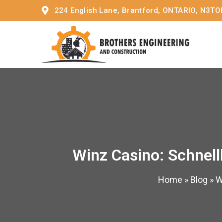
224 English Lane, Brantford, ONTARIO, N3TO
Winz Casino: Schnell
Home
»
Blog
»
W