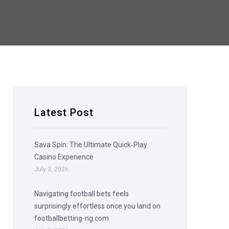
Latest Post
Sava Spin: The Ultimate Quick‑Play
Casino Experience
July 3, 2026
Navigating football bets feels
surprisingly effortless once you land on
footballbetting-ng.com