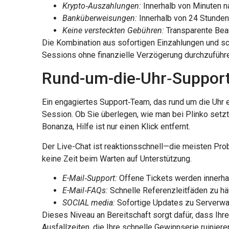
Krypto‑Auszahlungen:
Innerhalb von Minuten n
Banküberweisungen:
Innerhalb von 24 Stunde
Keine versteckten Gebühren:
Transparente Bear
Die Kombination aus sofortigen Einzahlungen und s
Sessions ohne finanzielle Verzögerung durchzuführ
Rund-um-die-Uhr‑Support
Ein engagiertes Support‑Team, das rund um die Uhr e
Session. Ob Sie überlegen, wie man bei Plinko setz
Bonanza, Hilfe ist nur einen Klick entfernt.
Der Live-Chat ist reaktionsschnell—die meisten Pro
keine Zeit beim Warten auf Unterstützung.
E-Mail‑Support:
Offene Tickets werden innerhal
E-Mail‑FAQs:
Schnelle Referenzleitfäden zu h
SOCIAL media:
Sofortige Updates zu Serverwa
Dieses Niveau an Bereitschaft sorgt dafür, dass Ih
Ausfallzeiten, die Ihre schnelle Gewinnserie ruiniere