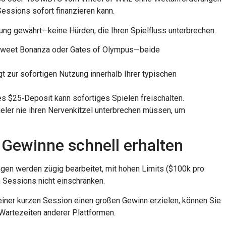
Sessions sofort finanzieren kann.
lung gewährt—keine Hürden, die Ihren Spielfluss unterbrechen.
 Sweet Bonanza oder Gates of Olympus—beide
t zur sofortigen Nutzung innerhalb Ihrer typischen
 $25‑Deposit kann sofortiges Spielen freischalten.
ieler nie ihren Nervenkitzel unterbrechen müssen, um
Gewinne schnell erhalten
ngen werden zügig bearbeitet, mit hohen Limits ($100k pro
 Sessions nicht einschränken.
iner kurzen Session einen großen Gewinn erzielen, können Sie
Wartezeiten anderer Plattformen.