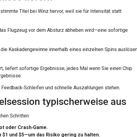
immte Titel bei Winz hervor, weil sie für Intensität statt
b das Flugzeug vor dem Absturz abheben wird—eine sofortige
 die Kaskadengewinne innerhalb eines einzelnen Spins auslöse
rt, liefert sofortige Ergebnisse, jedes Mal wenn Sie einen Chip
rgebnisse.
lle Feedback‑Schleifen und schnelle Auszahlungen stehen.
ielsession typischerweise aus
chen Schritten:
lot oder Crash‑Game.
 $1 und $5—um das Risiko gering zu halten.