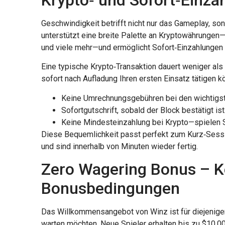
Geschwindigkeit betrifft nicht nur das Gameplay, so
unterstützt eine breite Palette an Kryptowährungen—
und viele mehr—und ermöglicht Sofort‑Einzahlunge
Eine typische Krypto‑Transaktion dauert weniger als
sofort nach Aufladung Ihren ersten Einsatz tätigen k
Keine Umrechnungsgebühren bei den wichtigst
Sofortgutschrift, sobald der Block bestätigt ist
Keine Mindesteinzahlung bei Krypto—spielen S
Diese Bequemlichkeit passt perfekt zum Kurz‑Sessi
und sind innerhalb von Minuten wieder fertig.
Zero Wagering Bonus – K
Bonusbedingungen
Das Willkommensangebot von Winz ist für diejenigen
warten möchten. Neue Spieler erhalten bis zu $10