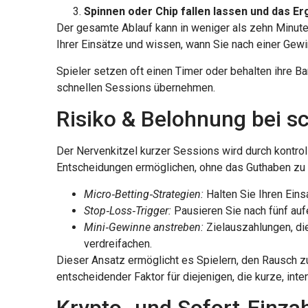
Spinnen oder Chip fallen lassen und das E
Der gesamte Ablauf kann in weniger als zehn Minute
Ihrer Einsätze und wissen, wann Sie nach einer Gewin
Spieler setzen oft einen Timer oder behalten ihre Ba
schnellen Sessions übernehmen.
Risiko & Belohnung bei sc
Der Nervenkitzel kurzer Sessions wird durch kontrol
Entscheidungen ermöglichen, ohne das Guthaben zu 
Micro‑Betting‑Strategien:
Halten Sie Ihren Ein
Stop‑Loss‑Trigger:
Pausieren Sie nach fünf auf
Mini‑Gewinne anstreben:
Zielauszahlungen, die
verdreifachen.
Dieser Ansatz ermöglicht es Spielern, den Rausch zu
entscheidender Faktor für diejenigen, die kurze, in
Krypto‑ und Sofort‑Einza