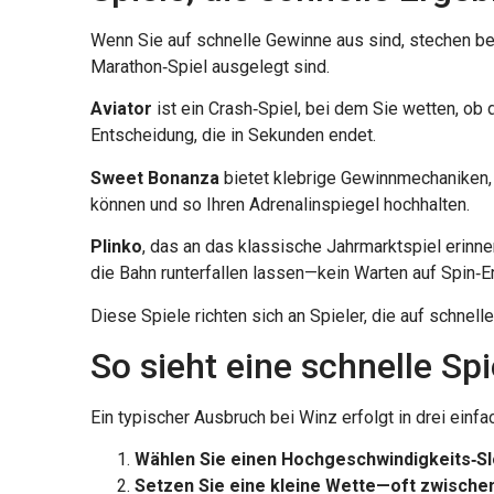
Wenn Sie auf schnelle Gewinne aus sind, stechen best
Marathon‑Spiel ausgelegt sind.
Aviator
ist ein Crash‑Spiel, bei dem Sie wetten, o
Entscheidung, die in Sekunden endet.
Sweet Bonanza
bietet klebrige Gewinnmechaniken,
können und so Ihren Adrenalinspiegel hochhalten.
Plinko
, das an das klassische Jahrmarktspiel erinne
die Bahn runterfallen lassen—kein Warten auf Spin‑E
Diese Spiele richten sich an Spieler, die auf schne
So sieht eine schnelle Sp
Ein typischer Ausbruch bei Winz erfolgt in drei einfa
Wählen Sie einen Hochgeschwindigkeits‑S
Setzen Sie eine kleine Wette—oft zwischen