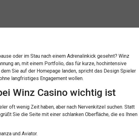
pause oder im Stau nach einem Adrenalinkick gesehnt? Winz
nung an, mit einem Portfolio, das für kurze, hochintensive
 dem Sie auf der Homepage landen, spricht das Design Spieler
 ohne langfristiges Engagement wollen.
i Winz Casino wichtig ist
ler oft wenig Zeit haben, aber nach Nervenkitzel suchen. Statt
üßt Sie die Seite mit einer schlanken Oberfläche, die es Ihnen
nanza und Aviator.