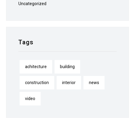
Uncategorized
Tags
achitecture
building
construction
interior
news
video