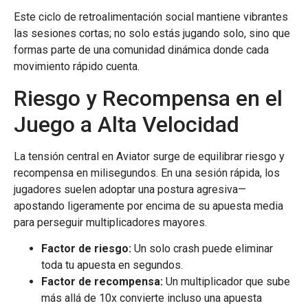
Este ciclo de retroalimentación social mantiene vibrantes
las sesiones cortas; no solo estás jugando solo, sino que
formas parte de una comunidad dinámica donde cada
movimiento rápido cuenta.
Riesgo y Recompensa en el
Juego a Alta Velocidad
La tensión central en Aviator surge de equilibrar riesgo y
recompensa en milisegundos. En una sesión rápida, los
jugadores suelen adoptar una postura agresiva—
apostando ligeramente por encima de su apuesta media
para perseguir multiplicadores mayores.
Factor de riesgo:
Un solo crash puede eliminar
toda tu apuesta en segundos.
Factor de recompensa:
Un multiplicador que sube
más allá de 10x convierte incluso una apuesta