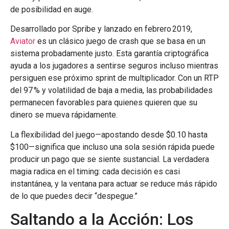
de posibilidad en auge.
Desarrollado por Spribe y lanzado en febrero 2019,
Aviator
es un clásico juego de crash que se basa en un
sistema probadamente justo. Esta garantía criptográfica
ayuda a los jugadores a sentirse seguros incluso mientras
persiguen ese próximo sprint de multiplicador. Con un RTP
del 97 % y volatilidad de baja a media, las probabilidades
permanecen favorables para quienes quieren que su
dinero se mueva rápidamente.
La flexibilidad del juego—apostando desde $0.10 hasta
$100—significa que incluso una sola sesión rápida puede
producir un pago que se siente sustancial. La verdadera
magia radica en el timing: cada decisión es casi
instantánea, y la ventana para actuar se reduce más rápido
de lo que puedes decir “despegue.”
Saltando a la Acción: Los