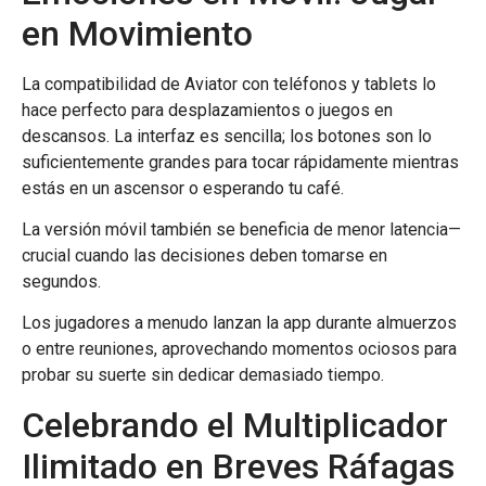
en Movimiento
La compatibilidad de Aviator con teléfonos y tablets lo
hace perfecto para desplazamientos o juegos en
descansos. La interfaz es sencilla; los botones son lo
suficientemente grandes para tocar rápidamente mientras
estás en un ascensor o esperando tu café.
La versión móvil también se beneficia de menor latencia—
crucial cuando las decisiones deben tomarse en
segundos.
Los jugadores a menudo lanzan la app durante almuerzos
o entre reuniones, aprovechando momentos ociosos para
probar su suerte sin dedicar demasiado tiempo.
Celebrando el Multiplicador
Ilimitado en Breves Ráfagas