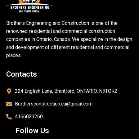
Brothers Engineering and Construction is one of the
renowned residential and commercial construction
companies in Ontario, Canada. We specialize in the design
and development of different residential and commercial
places
Contacts
224 English Lane, Brantford, ONTARIO, N3TOK2
Brothersconstruction.ca@gmail.com
4166021260
Follow Us