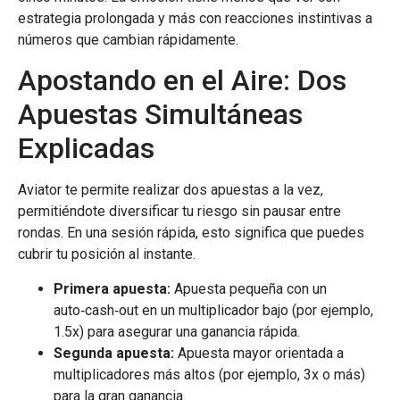
estrategia prolongada y más con reacciones instintivas a
números que cambian rápidamente.
Apostando en el Aire: Dos
Apuestas Simultáneas
Explicadas
Aviator te permite realizar dos apuestas a la vez,
permitiéndote diversificar tu riesgo sin pausar entre
rondas. En una sesión rápida, esto significa que puedes
cubrir tu posición al instante.
Primera apuesta:
Apuesta pequeña con un
auto‑cash‑out en un multiplicador bajo (por ejemplo,
1.5x) para asegurar una ganancia rápida.
Segunda apuesta:
Apuesta mayor orientada a
multiplicadores más altos (por ejemplo, 3x o más)
para la gran ganancia.