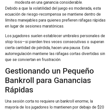
modesta en una ganancia considerable.
Debido a que la volatilidad del juego es moderada, esta
ecuación de riesgo-recompensa se mantiene dentro de
límites manejables para quienes prefieren ráfagas rápidas
en lugar de sesiones maratónicas.
Los jugadores suelen establecer umbrales personales de
stop-loss—si pierden tres veces consecutivas o superan
cierta cantidad de pérdida, hacen una pausa. Esta
autorregulación mantiene las ráfagas cortas divertidas sin
que se conviertan en frustración.
Gestionando un Pequeño
Bankroll para Ganancias
Rápidas
Una sesión corta no requiere un bankroll enorme; la
mayoría de los jugadores lo mantienen por debajo de $20