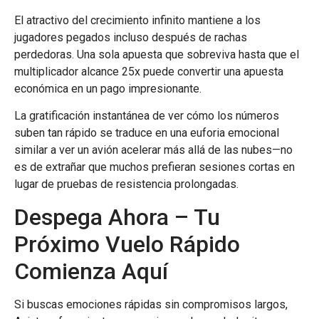
El atractivo del crecimiento infinito mantiene a los
jugadores pegados incluso después de rachas
perdedoras. Una sola apuesta que sobreviva hasta que el
multiplicador alcance 25x puede convertir una apuesta
económica en un pago impresionante.
La gratificación instantánea de ver cómo los números
suben tan rápido se traduce en una euforia emocional
similar a ver un avión acelerar más allá de las nubes—no
es de extrañar que muchos prefieran sesiones cortas en
lugar de pruebas de resistencia prolongadas.
Despega Ahora – Tu
Próximo Vuelo Rápido
Comienza Aquí
Si buscas emociones rápidas sin compromisos largos,