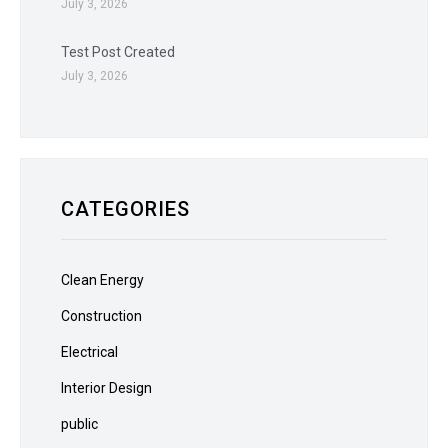
July 3, 2026
Test Post Created
July 3, 2026
CATEGORIES
Clean Energy
Construction
Electrical
Interior Design
public