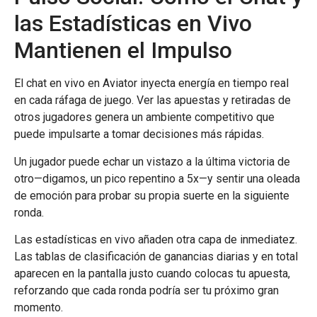
las Estadísticas en Vivo
Mantienen el Impulso
El chat en vivo en Aviator inyecta energía en tiempo real
en cada ráfaga de juego. Ver las apuestas y retiradas de
otros jugadores genera un ambiente competitivo que
puede impulsarte a tomar decisiones más rápidas.
Un jugador puede echar un vistazo a la última victoria de
otro—digamos, un pico repentino a 5x—y sentir una oleada
de emoción para probar su propia suerte en la siguiente
ronda.
Las estadísticas en vivo añaden otra capa de inmediatez.
Las tablas de clasificación de ganancias diarias y en total
aparecen en la pantalla justo cuando colocas tu apuesta,
reforzando que cada ronda podría ser tu próximo gran
momento.