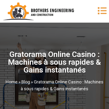
Gratorama Online Casino :
Machines à sous rapides &
Gains instantanés
Home
»
Blog
»
Gratorama Online Casino : Machines
à sous rapides & Gains instantanés