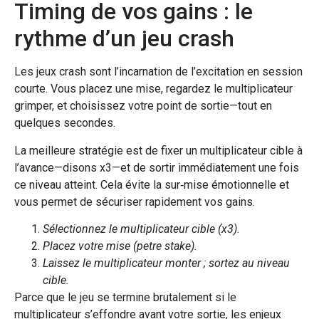
Timing de vos gains : le
rythme d’un jeu crash
Les jeux crash sont l’incarnation de l’excitation en session
courte. Vous placez une mise, regardez le multiplicateur
grimper, et choisissez votre point de sortie—tout en
quelques secondes.
La meilleure stratégie est de fixer un multiplicateur cible à
l’avance—disons x3—et de sortir immédiatement une fois
ce niveau atteint. Cela évite la sur‑mise émotionnelle et
vous permet de sécuriser rapidement vos gains.
Sélectionnez le multiplicateur cible (x3).
Placez votre mise (petre stake).
Laissez le multiplicateur monter ; sortez au niveau
cible.
Parce que le jeu se termine brutalement si le
multiplicateur s’effondre avant votre sortie, les enjeux