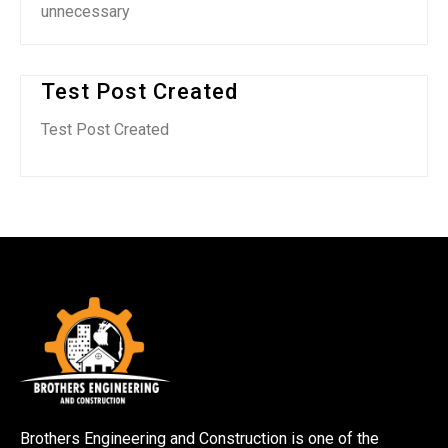
unnecessary
Test Post Created
Test Post Created
Brothers Engineering and Construction is one of the