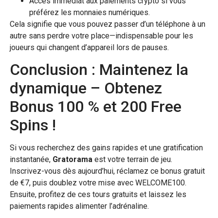
Accès immédiat aux paiements crypto si vous
préférez les monnaies numériques.
Cela signifie que vous pouvez passer d’un téléphone à un
autre sans perdre votre place—indispensable pour les
joueurs qui changent d’appareil lors de pauses.
Conclusion : Maintenez la
dynamique – Obtenez
Bonus 100 % et 200 Free
Spins !
Si vous recherchez des gains rapides et une gratification
instantanée,
Gratorama
est votre terrain de jeu.
Inscrivez-vous dès aujourd’hui, réclamez ce bonus gratuit
de €7, puis doublez votre mise avec WELCOME100.
Ensuite, profitez de ces tours gratuits et laissez les
paiements rapides alimenter l’adrénaline.