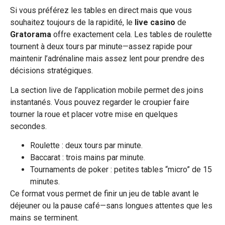
Si vous préférez les tables en direct mais que vous
souhaitez toujours de la rapidité, le
live casino
de
Gratorama
offre exactement cela. Les tables de roulette
tournent à deux tours par minute—assez rapide pour
maintenir l’adrénaline mais assez lent pour prendre des
décisions stratégiques.
La section live de l’application mobile permet des joins
instantanés. Vous pouvez regarder le croupier faire
tourner la roue et placer votre mise en quelques
secondes.
Roulette : deux tours par minute.
Baccarat : trois mains par minute.
Tournaments de poker : petites tables “micro” de 15
minutes.
Ce format vous permet de finir un jeu de table avant le
déjeuner ou la pause café—sans longues attentes que les
mains se terminent.