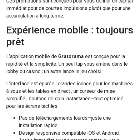
Ces promotions sont conçues pour vous donner un capital
immédiat pour de courtes impulsions plutôt que pour une
accumulation à long terme.
Expérience mobile : toujours
prêt
L’application mobile de
Gratorama
est conçue pour la
rapidité et la simplicité. Un seul tap vous amène dans le
lobby du casino ; un autre lance le jeu choisi.
L’interface est épurée : grandes icônes pour les machines
à sous et les tables en direct ; un curseur de mise
simplifié ; boutons de spin instantanés—tout optimisé
pour les écrans tactiles.
Pas de téléchargements lourds—juste une
installation rapide.
Design responsive compatible iOS et Android.