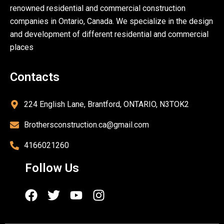
renowned residential and commercial construction
companies in Ontario, Canada. We specialize in the design
and development of different residential and commercial
places
Contacts
224 English Lane, Brantford, ONTARIO, N3TOK2
Brothersconstruction.ca@gmail.com
4166021260
Follow Us