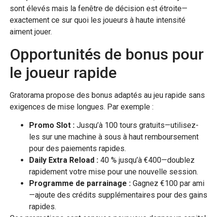
sont élevés mais la fenêtre de décision est étroite—
exactement ce sur quoi les joueurs à haute intensité
aiment jouer.
Opportunités de bonus pour
le joueur rapide
Gratorama propose des bonus adaptés au jeu rapide sans
exigences de mise longues. Par exemple :
Promo Slot :
Jusqu’à 100 tours gratuits—utilisez-
les sur une machine à sous à haut remboursement
pour des paiements rapides.
Daily Extra Reload :
40 % jusqu’à €400—doublez
rapidement votre mise pour une nouvelle session.
Programme de parrainage :
Gagnez €100 par ami
—ajoute des crédits supplémentaires pour des gains
rapides.