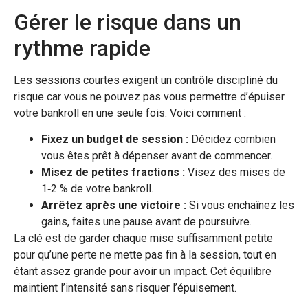
Gérer le risque dans un
rythme rapide
Les sessions courtes exigent un contrôle discipliné du
risque car vous ne pouvez pas vous permettre d’épuiser
votre bankroll en une seule fois. Voici comment :
Fixez un budget de session :
Décidez combien
vous êtes prêt à dépenser avant de commencer.
Misez de petites fractions :
Visez des mises de
1‑2 % de votre bankroll.
Arrêtez après une victoire :
Si vous enchaînez les
gains, faites une pause avant de poursuivre.
La clé est de garder chaque mise suffisamment petite
pour qu’une perte ne mette pas fin à la session, tout en
étant assez grande pour avoir un impact. Cet équilibre
maintient l’intensité sans risquer l’épuisement.