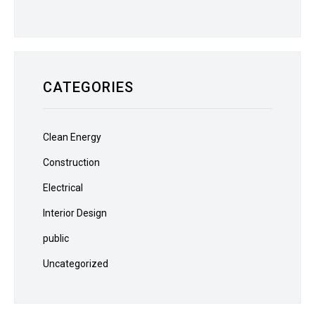
CATEGORIES
Clean Energy
Construction
Electrical
Interior Design
public
Uncategorized