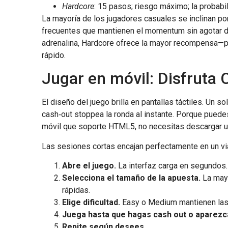
Hardcore
: 15 pasos; riesgo máximo; la probab
La mayoría de los jugadores casuales se inclinan 
frecuentes que mantienen el momentum sin agotar de
adrenalina, Hardcore ofrece la mayor recompensa—pe
rápido.
Jugar en móvil: Disfruta
El diseño del juego brilla en pantallas táctiles. Un s
cash‑out stoppea la ronda al instante. Porque pued
móvil que soporte HTML5, no necesitas descargar una
Las sesiones cortas encajan perfectamente en un vi
Abre el juego.
La interfaz carga en segundos.
Selecciona el tamaño de la apuesta.
La mayo
rápidas.
Elige dificultad.
Easy o Medium mantienen las 
Juega hasta que hagas cash out o aparezc
Repite según desees.