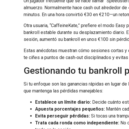
Un jugador frecuente que se hace llamar “Speedste
almuerzo. Normalmente hace cash out alrededor de 4x
minutos. En una hora convirtió €30 en €210—un retor
Otra usuaria, “CaffeineKate,” prefiere el modo Eas
bankroll estable durante su desplazamiento diario. E
sesión, aumentó su bankroll en unos €100 sin pérdida
Estas anécdotas muestran cómo sesiones cortas y de
te ciñes a puntos de cash‑out disciplinados y evitas
Gestionando tu bankroll 
Si tu enfoque son las ganancias rápidas en lugar de 
que mantenga las pérdidas manejables:
Establece un límite diario:
Decide cuánto está
Apuesta porcentajes pequeños:
Mantén cada
Evita perseguir pérdidas:
Si tocas una trampa
Trata cada ronda como independiente:
No d