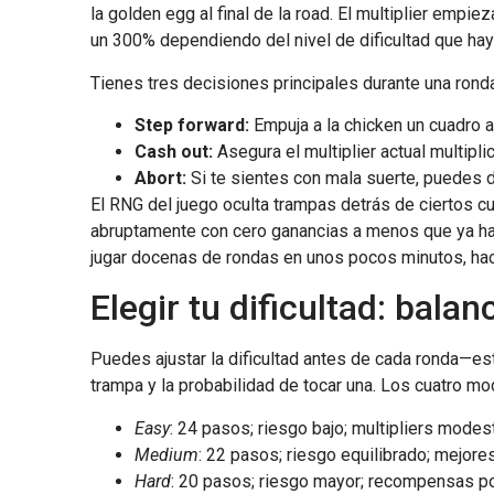
la golden egg al final de la road. El multiplier empi
un 300% dependiendo del nivel de dificultad que hay
Tienes tres decisiones principales durante una ronda
Step forward:
Empuja a la chicken un cuadro ad
Cash out:
Asegura el multiplier actual multipli
Abort:
Si te sientes con mala suerte, puedes d
El RNG del juego oculta trampas detrás de ciertos cu
abruptamente con cero ganancias a menos que ya hay
jugar docenas de rondas en unos pocos minutos, hac
Elegir tu dificultad: bala
Puedes ajustar la dificultad antes de cada ronda—e
trampa y la probabilidad de tocar una. Los cuatro m
Easy
: 24 pasos; riesgo bajo; multipliers modes
Medium
: 22 pasos; riesgo equilibrado; mejore
Hard
: 20 pasos; riesgo mayor; recompensas po