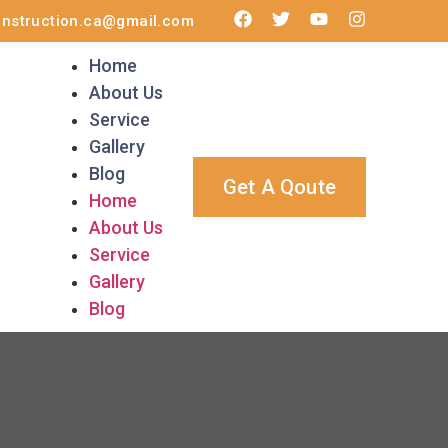
onstruction.ca@gmail.com
Home
About Us
Service
Gallery
Blog
Get A Qoute
Home
About Us
Service
Gallery
Blog