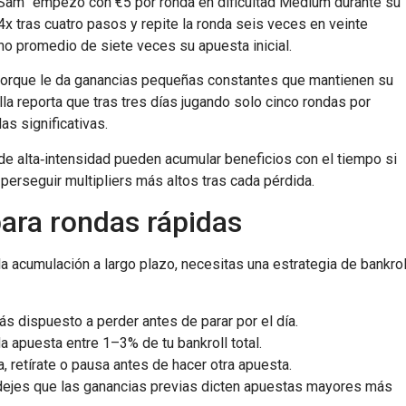
rSam” empezó con €5 por ronda en dificultad Medium durante su
 tras cuatro pasos y repite la ronda seis veces en veinte
no promedio de siete veces su apuesta inicial.
y porque le da ganancias pequeñas constantes que mantienen su
lla reporta que tras tres días jugando solo cinco rondas por
s significativas.
 alta‑intensidad pueden acumular beneficios con el tiempo si
 perseguir multipliers más altos tras cada pérdida.
para rondas rápidas
la acumulación a largo plazo, necesitas una estrategia de bankrol
s dispuesto a perder antes de parar por el día.
 apuesta entre 1–3% de tu bankroll total.
, retírate o pausa antes de hacer otra apuesta.
ejes que las ganancias previas dicten apuestas mayores más