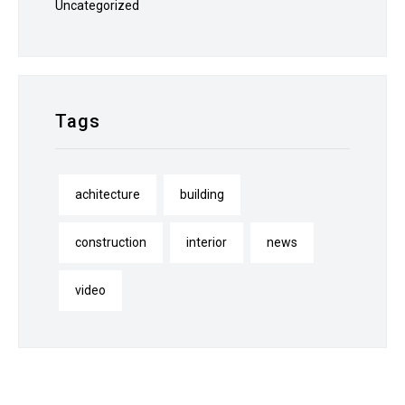
Uncategorized
Tags
achitecture
building
construction
interior
news
video