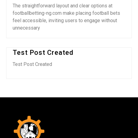
The straightforward layout and clear options at
footballbetting-ng.com make placing football bets
feel accessible, inviting users to engage without
unnecessary
Test Post Created
Test Post Created