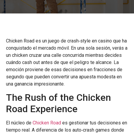
Chicken Road es un juego de crash‑style en casino que ha
conquistado el mercado móvil. En una sola sesión, verás a
un chicken cruzar una calle concurrida mientras decides
cuándo cash out antes de que el peligro te alcance. La
emoción proviene de esas decisiones en fracciones de
segundo que pueden convertir una apuesta modesta en
una ganancia impresionante.
The Rush of the Chicken
Road Experience
El núcleo de
Chicken Road
es gestionar tus decisiones en
tiempo real. A diferencia de los auto‑crash games donde