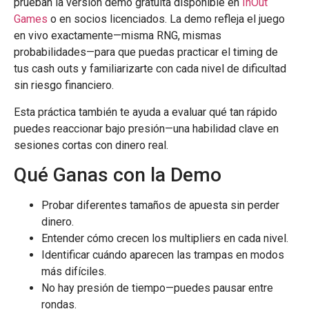
prueban la versión demo gratuita disponible en
InOut
Games
o en socios licenciados. La demo refleja el juego
en vivo exactamente—misma RNG, mismas
probabilidades—para que puedas practicar el timing de
tus cash outs y familiarizarte con cada nivel de dificultad
sin riesgo financiero.
Esta práctica también te ayuda a evaluar qué tan rápido
puedes reaccionar bajo presión—una habilidad clave en
sesiones cortas con dinero real.
Qué Ganas con la Demo
Probar diferentes tamaños de apuesta sin perder
dinero.
Entender cómo crecen los multipliers en cada nivel.
Identificar cuándo aparecen las trampas en modos
más difíciles.
No hay presión de tiempo—puedes pausar entre
rondas.