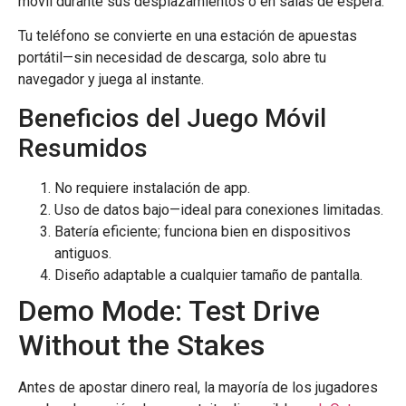
móvil durante sus desplazamientos o en salas de espera.
Tu teléfono se convierte en una estación de apuestas
portátil—sin necesidad de descarga, solo abre tu
navegador y juega al instante.
Beneficios del Juego Móvil
Resumidos
No requiere instalación de app.
Uso de datos bajo—ideal para conexiones limitadas.
Batería eficiente; funciona bien en dispositivos
antiguos.
Diseño adaptable a cualquier tamaño de pantalla.
Demo Mode: Test Drive
Without the Stakes
Antes de apostar dinero real, la mayoría de los jugadores