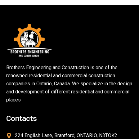
Brothers Engineering and Construction is one of the
renowned residential and commercial construction
companies in Ontario, Canada. We specialize in the design
and development of different residential and commercial
places
Contacts
224 English Lane, Brantford, ONTARIO, N3TOK2