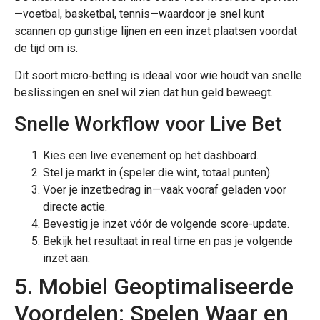
—voetbal, basketbal, tennis—waardoor je snel kunt
scannen op gunstige lijnen en een inzet plaatsen voordat
de tijd om is.
Dit soort micro‑betting is ideaal voor wie houdt van snelle
beslissingen en snel wil zien dat hun geld beweegt.
Snelle Workflow voor Live Bet
Kies een live evenement op het dashboard.
Stel je markt in (speler die wint, totaal punten).
Voer je inzetbedrag in—vaak vooraf geladen voor
directe actie.
Bevestig je inzet vóór de volgende score-update.
Bekijk het resultaat in real time en pas je volgende
inzet aan.
5. Mobiel Geoptimaliseerde
Voordelen: Spelen Waar en