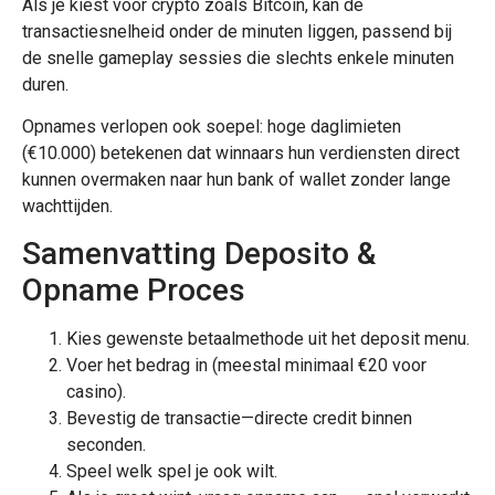
Als je kiest voor crypto zoals Bitcoin, kan de
transactiesnelheid onder de minuten liggen, passend bij
de snelle gameplay sessies die slechts enkele minuten
duren.
Opnames verlopen ook soepel: hoge daglimieten
(€10.000) betekenen dat winnaars hun verdiensten direct
kunnen overmaken naar hun bank of wallet zonder lange
wachttijden.
Samenvatting Deposito &
Opname Proces
Kies gewenste betaalmethode uit het deposit menu.
Voer het bedrag in (meestal minimaal €20 voor
casino).
Bevestig de transactie—directe credit binnen
seconden.
Speel welk spel je ook wilt.