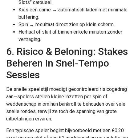
Slots” carousel.
Kies een game → automatisch laden met minimale
buffering.
Spin → resultaat direct zien op klein scherm.
Herhaal of sluit af binnen enkele minuten zonder
vertraging.
6. Risico & Beloning: Stakes
Beheren in Snel‑Tempo
Sessies
De snelle speelstijl moedigt gecontroleerd risicogedrag
aan—spelers stellen kleine inzetten per spin of
weddenschap in om hun bankroll te behouden over vele
snelle rondes, terwijl ze toch de spanning van grote
uitbetalingen ervaren.
Een typische speler begint bijvoorbeeld met een €0.20
inzet op een slot of een €1 weddenschap op roulette, en