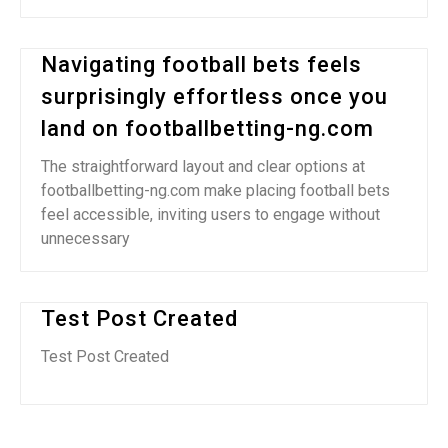
Navigating football bets feels
surprisingly effortless once you
land on footballbetting-ng.com
The straightforward layout and clear options at
footballbetting-ng.com make placing football bets
feel accessible, inviting users to engage without
unnecessary
Test Post Created
Test Post Created