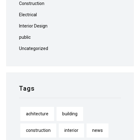
Construction
Electrical
Interior Design
public
Uncategorized
Tags
achitecture
building
construction
interior
news