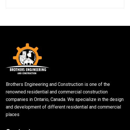
Brothers Engineering and Construction is one of the
renowned residential and commercial construction
companies in Ontario, Canada. We specialize in the design
and development of different residential and commercial
places