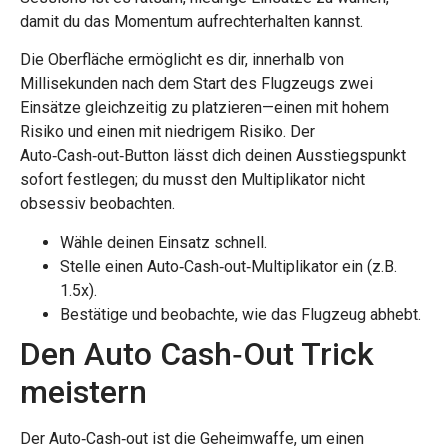
damit du das Momentum aufrechterhalten kannst.
Die Oberfläche ermöglicht es dir, innerhalb von
Millisekunden nach dem Start des Flugzeugs zwei
Einsätze gleichzeitig zu platzieren—einen mit hohem
Risiko und einen mit niedrigem Risiko. Der
Auto‑Cash‑out‑Button lässt dich deinen Ausstiegspunkt
sofort festlegen; du musst den Multiplikator nicht
obsessiv beobachten.
Wähle deinen Einsatz schnell.
Stelle einen Auto‑Cash‑out‑Multiplikator ein (z.B.
1.5x).
Bestätige und beobachte, wie das Flugzeug abhebt.
Den Auto Cash‑Out Trick
meistern
Der Auto‑Cash‑out ist die Geheimwaffe, um einen