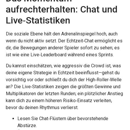
aufrechterhalten: Chat und
Live‑Statistiken
Die soziale Ebene hält den Adrenalinspiegel hoch, auch
wenn du nicht aktiv setzt. Der Echtzeit‑Chat ermöglicht es
dir, die Bewegungen anderer Spieler sofort zu sehen; es
ist wie eine Live‑Leaderboard während eines Sprints.
Du kannst einschätzen, wie aggressiv die Crowd ist, was
deine eigene Strategie in Echtzeit beeinflusst—gehst du
vorsichtig vor oder schließt du dich der High‑Roller‑Welle
an? Die Live‑Statistiken zeigen die größten Gewinne und
Multiplikatoren der letzten Runden; ein plötzlicher Anstieg
kann dich zu einem höheren Risiko‑Einsatz verleiten,
bevor du deinen Rhythmus verlierst.
Lesen Sie Chat‑Flüstern über bevorstehende
Abstürze.