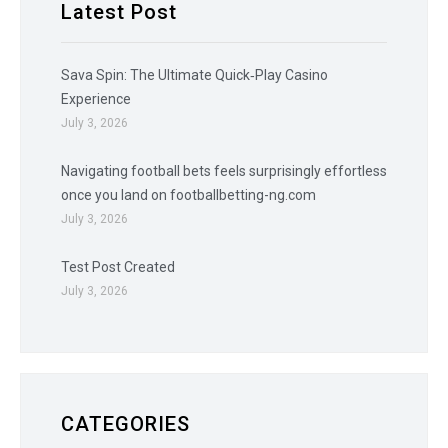
Latest Post
Sava Spin: The Ultimate Quick‑Play Casino
Experience
July 3, 2026
Navigating football bets feels surprisingly effortless
once you land on footballbetting-ng.com
July 3, 2026
Test Post Created
July 3, 2026
CATEGORIES