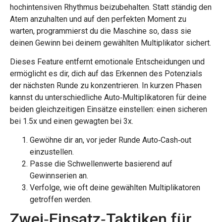
hochintensiven Rhythmus beizubehalten. Statt ständig den
Atem anzuhalten und auf den perfekten Moment zu
warten, programmierst du die Maschine so, dass sie
deinen Gewinn bei deinem gewählten Multiplikator sichert.
Dieses Feature entfernt emotionale Entscheidungen und
ermöglicht es dir, dich auf das Erkennen des Potenzials
der nächsten Runde zu konzentrieren. In kurzen Phasen
kannst du unterschiedliche Auto‑Multiplikatoren für deine
beiden gleichzeitigen Einsätze einstellen: einen sicheren
bei 1.5x und einen gewagten bei 3x.
Gewöhne dir an, vor jeder Runde Auto‑Cash‑out
einzustellen.
Passe die Schwellenwerte basierend auf
Gewinnserien an.
Verfolge, wie oft deine gewählten Multiplikatoren
getroffen werden.
Zwei‑Einsatz‑Taktiken für