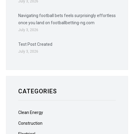
July 3, 2026
Navigating football bets feels surprisingly effortless
once you land on footballbetting-ng.com
July 3, 2026
Test Post Created
July 3, 2026
CATEGORIES
Clean Energy
Construction
Electrical