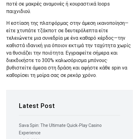
ποτέ σε μακρές αναμονές ή κουραστικά loops
παιχνιδιού.
Η εστίαση της πλατφόρμας στην άμεση ικανοποίηση—
είτε χτυπάτε τζάκποτ σε δευτερόλεπτα είτε
τελειώνετε μια συνεδρία με ένα καθαρό κέρδος—την
καθιστά ιδανική για όποιον εκτιμά την ταχύτητα χωρίς
να θυσιάζει την ποιότητα. Εγγραφείτε σήμερα και
διεκδικήστε το 300% καλωσόρισμα μπόνους·
βυθιστείτε άμεσα στη δράση και αφήστε κάθε spin να
καθορίσει τη μοίρα σας σε ρεκόρ χρόνο.
Latest Post
Sava Spin: The Ultimate Quick‑Play Casino
Experience