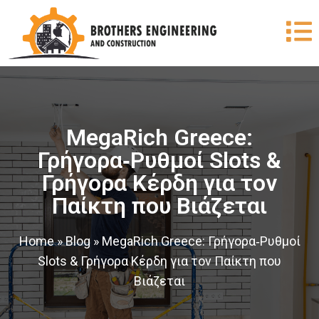
MegaRich Greece:
Γρήγορα‑Ρυθμοί Slots &
Γρήγορα Κέρδη για τον
Παίκτη που Βιάζεται
Home
»
Blog
»
MegaRich Greece: Γρήγορα‑Ρυθμοί
Slots & Γρήγορα Κέρδη για τον Παίκτη που
Βιάζεται