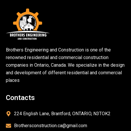
Brothers Engineering and Construction is one of the
renowned residential and commercial construction
companies in Ontario, Canada. We specialize in the design
and development of different residential and commercial
places
Contacts
224 English Lane, Brantford, ONTARIO, N3TOK2
Brothersconstruction.ca@gmail.com