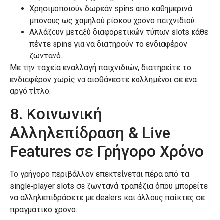
Χρησιμοποιούν δωρεάν spins από καθημερινά
μπόνους ως χαμηλού ρίσκου χρόνο παιχνιδιού.
Αλλάζουν μεταξύ διαφορετικών τύπων slots κάθε
πέντε spins για να διατηρούν το ενδιαφέρον
ζωντανό.
Με την ταχεία εναλλαγή παιχνιδιών, διατηρείτε το
ενδιαφέρον χωρίς να αισθάνεστε κολλημένοι σε ένα
αργό τίτλο.
8. Κοινωνική
Αλληλεπίδραση & Live
Features σε Γρήγορο Χρόνο
Το γρήγορο περιβάλλον επεκτείνεται πέρα από τα
single‑player slots σε ζωντανά τραπέζια όπου μπορείτε
να αλληλεπιδράσετε με dealers και άλλους παίκτες σε
πραγματικό χρόνο.