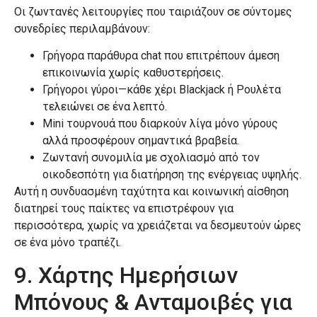
Οι ζωντανές λειτουργίες που ταιριάζουν σε σύντομες
συνεδρίες περιλαμβάνουν:
Γρήγορα παράθυρα chat που επιτρέπουν άμεση
επικοινωνία χωρίς καθυστερήσεις.
Γρήγοροι γύροι—κάθε χέρι Blackjack ή Ρουλέτα
τελειώνει σε ένα λεπτό.
Mini τουρνουά που διαρκούν λίγα μόνο γύρους
αλλά προσφέρουν σημαντικά βραβεία.
Ζωντανή συνομιλία με σχολιασμό από τον
οικοδεσπότη για διατήρηση της ενέργειας υψηλής.
Αυτή η συνδυασμένη ταχύτητα και κοινωνική αίσθηση
διατηρεί τους παίκτες να επιστρέφουν για
περισσότερα, χωρίς να χρειάζεται να δεσμευτούν ώρες
σε ένα μόνο τραπέζι.
9. Χάρτης Ημερήσιων
Μπόνους & Ανταμοιβές για