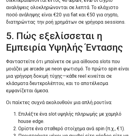
διεκπεραιώνονται εντός 48 ωρών, ενώ οι crypto
αναλήψεις ολοκληρώνονται σε λεπτά. Το ελάχιστο
ποσό ανάληψης είναι €20 για fiat και €50 για crypto,
διατηρώντας την ροή χρημάτων σε γρήγορα sessions.
5. Πώς εξελίσσεται η
Εμπειρία Υψηλής Έντασης
Φανταστείτε ότι μπαίνετε σε μια αίθουσα slots που
μοιάζει με arcade με neon φωτισμό. Το πρώτο spin είναι
μια γρήγορη δοκιμή τύχης—κάθε reel κινείται σε
κλάσματα δευτερολέπτου, και το αποτέλεσμα
εμφανίζεται άμεσα.
Οι παίκτες συχνά ακολουθούν μια απλή ρουτίνα:
Επιλέξτε ένα slot υψηλής πληρωμής με χαμηλό
house edge.
Ορίστε ένα σταθερό στοίχημα ανά spin (π.χ., €1).
Περιστρέψτε μέχρι να συμβεί είτε κέρδος είτε να