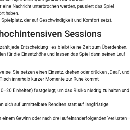
 eine Nachricht unterbrochen werden, pausiert das Spiel
ört haben.
 Spielplatz, der auf Geschwindigkeit und Komfort setzt.
hochintensiven Sessions
zählt jede Entscheidung—es bleibt keine Zeit zum Überdenken.
den für die Einsatzhöhe und lassen das Spiel dann seinen Lauf
weise: Sie setzen einen Einsatz, drehen oder drücken „Deal“, und
Tisch innerhalb kurzer Momente zur Ruhe kommt.
0–20 Einheiten) festgelegt, um das Risiko niedrig zu halten und
n sich auf unmittelbare Renditen statt auf langfristige
 einem Gewinn oder nach drei aufeinanderfolgenden Verlusten