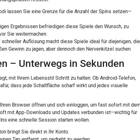
di lassen Sie eine Grenze für die Anzahl der Spins setzen—
tigen Ergebnissen befriedigen diese Spiele den Wunsch, zu
vor Sie weitermachen.
chneller Auflösung macht diese Spiele ideal für diejenigen, die
oßen Gewinn zu jagen, aber dennoch den Nervenkitzel suchen.
len – Unterwegs in Sekunden
gt, mit Ihrem Lebensstil Schritt zu halten. Ob Android‑Telefon,
für, dass jede Schaltfläche scharf wirkt und jedes visuelle
 Ihren Browser öffnen und sich einloggen, um fast sofort mit de
ie oft mit App-Downloads und Updates verbunden ist—wichtig für
lns eine schnelle Session starten wollen.
on bringt Sie direkt in Ihr Konto.
 einen Tap entfernt, um gedreht zu werden.