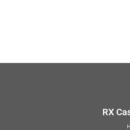
RX Cas