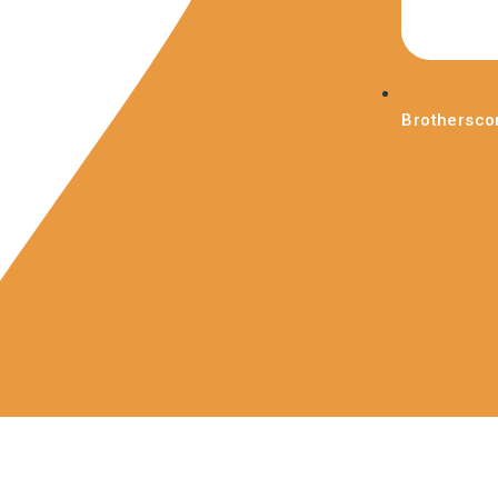
Brothersco