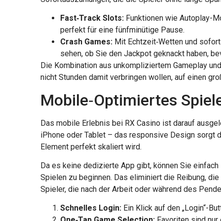
Fast‑Track Slots:
Funktionen wie Autoplay-Mo
perfekt für eine fünfminütige Pause.
Crash Games:
Mit Echtzeit‑Wetten und sofor
sehen, ob Sie den Jackpot geknackt haben, be
Die Kombination aus unkompliziertem Gameplay und s
nicht Stunden damit verbringen wollen, auf einen gr
Mobile‑Optimiertes Spie
Das mobile Erlebnis bei RX Casino ist darauf ausgele
iPhone oder Tablet – das responsive Design sorgt da
Element perfekt skaliert wird.
Da es keine dedizierte App gibt, können Sie einfach
Spielen zu beginnen. Das eliminiert die Reibung, d
Spieler, die nach der Arbeit oder während des Pende
Schnelles Login:
Ein Klick auf den „Login“-Butt
One‑Tap Game Selection:
Favoriten sind nur