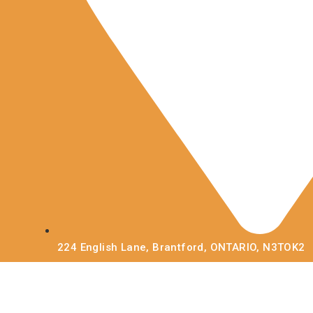
224 English Lane, Brantford, ONTARIO, N3TOK2