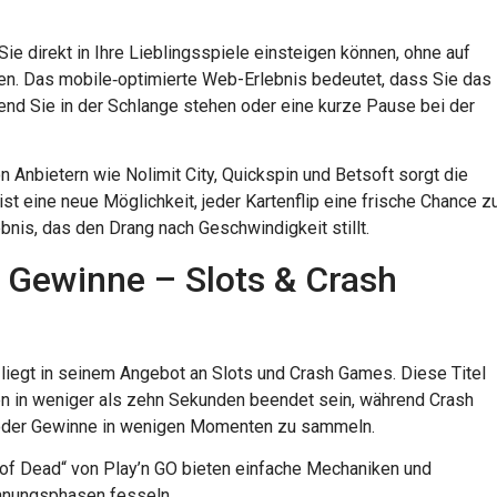
Sie direkt in Ihre Lieblingsspiele einsteigen können, ohne auf
n. Das mobile‑optimierte Web-Erlebnis bedeutet, dass Sie das
end Sie in der Schlange stehen oder eine kurze Pause bei der
n Anbietern wie Nolimit City, Quickspin und Betsoft sorgt die
ist eine neue Möglichkeit, jeder Kartenflip eine frische Chance z
bnis, das den Drang nach Geschwindigkeit stillt.
e Gewinne – Slots & Crash
 liegt in seinem Angebot an Slots und Crash Games. Diese Titel
nen in weniger als zehn Sekunden beendet sein, während Crash
 oder Gewinne in wenigen Momenten zu sammeln.
k of Dead“ von Play’n GO bieten einfache Mechaniken und
annungsphasen fesseln.