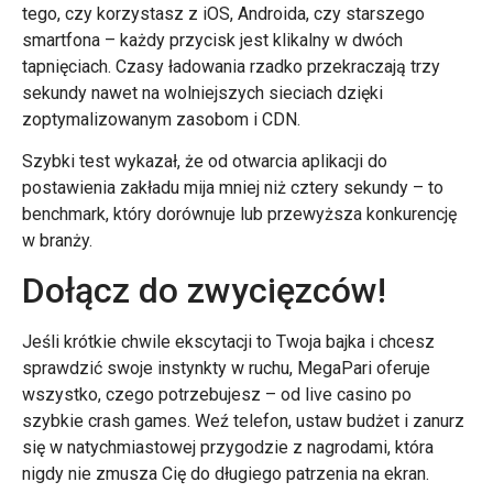
tego, czy korzystasz z iOS, Androida, czy starszego
smartfona – każdy przycisk jest klikalny w dwóch
tapnięciach. Czasy ładowania rzadko przekraczają trzy
sekundy nawet na wolniejszych sieciach dzięki
zoptymalizowanym zasobom i CDN.
Szybki test wykazał, że od otwarcia aplikacji do
postawienia zakładu mija mniej niż cztery sekundy – to
benchmark, który dorównuje lub przewyższa konkurencję
w branży.
Dołącz do zwycięzców!
Jeśli krótkie chwile ekscytacji to Twoja bajka i chcesz
sprawdzić swoje instynkty w ruchu, MegaPari oferuje
wszystko, czego potrzebujesz – od live casino po
szybkie crash games. Weź telefon, ustaw budżet i zanurz
się w natychmiastowej przygodzie z nagrodami, która
nigdy nie zmusza Cię do długiego patrzenia na ekran.