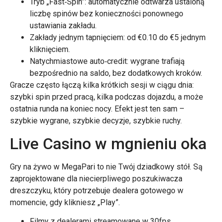
Tryb „Fast‑Spin”: automatycznie odtwarza ustaloną
liczbę spinów bez konieczności ponownego
ustawiania zakładu.
Zakłady jednym tapnięciem: od €0.10 do €5 jednym
kliknięciem.
Natychmiastowe auto‑credit: wygrane trafiają
bezpośrednio na saldo, bez dodatkowych kroków.
Gracze często łączą kilka krótkich sesji w ciągu dnia:
szybki spin przed pracą, kilka podczas dojazdu, a może
ostatnia runda na koniec nocy. Efekt jest ten sam –
szybkie wygrane, szybkie decyzje, szybkie ruchy.
Live Casino w mgnieniu oka
Gry na żywo w MegaPari to nie Twój dziadkowy stół. Są
zaprojektowane dla niecierpliwego poszukiwacza
dreszczyku, który potrzebuje dealera gotowego w
momencie, gdy klikniesz „Play”.
Filmy z dealerami streamowane w 30fps,