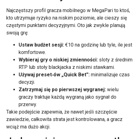
Najczęstszy profil gracza mobilnego w MegaPari to ktoś,
kto utrzymuje ryzyko na niskim poziomie, ale cieszy się
częstymi punktami decyzyjnymi. Oto jak zwykle planują
swoją grę:
Ustaw budżet sesji:
€10 na godzinę lub tyle, ile jest
komfortowe.
Wybieraj gry o niskiej zmienności:
sloty z średnim
RTP lub stoły blackjacka z niskimi stawkami.
Używaj preset‑ów „Quick Bet”:
minimalizuje czas
decyzji.
Zatrzymaj się po pierwszej wygranej:
wielu
graczy traktuje każdą wygraną jako sygnał do
przerwy.
Takie podejście zapewnia, że nawet jeśli szczęście
zawiedzie, całkowita strata jest kontrolowana, a gracz
wciąż ma dużo akcji.