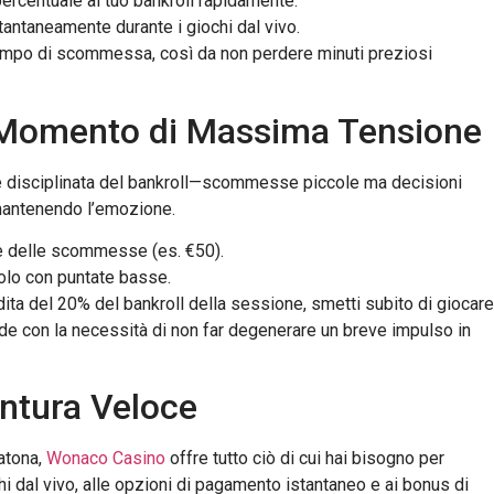
ercentuale al tuo bankroll rapidamente.
antaneamente durante i giochi dal vivo.
tempo di scommessa, così da non perdere minuti preziosi
l Momento di Massima Tensione
ne disciplinata del bankroll—scommesse piccole ma decisioni
 mantenendo l’emozione.
ale delle scommesse (es. €50).
volo con puntate basse.
dita del 20% del bankroll della sessione, smetti subito di giocare
pide con la necessità di non far degenerare un breve impulso in
ntura Veloce
ratona,
Wonaco Casino
offre tutto ciò di cui hai bisogno per
hi dal vivo, alle opzioni di pagamento istantaneo e ai bonus di