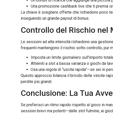
Un bonus di ricarica che aggiunge una piccola p
Una promozione cashback live che ti premia ist
La chiave è scegliere offerte che richiedono poco 
inseguendo un grande payout di bonus.
Controllo del Rischio ne
Le sessioni ad alta intensità richiedono una gestio
frequenti mantengono il rischio sotto controllo, pur
Imposta un limite giornaliero sull’importo tot
Attieniti a slot a bassa varianza o giochi da ta
Usa una regola di “uscita rapida”—se sei in per
Questo approccio bilancia il brivido delle vincite ra
perdite più grandi.
Conclusione: La Tua Avve
Se preferisci un ritmo rapido rispetto al gioco in ma
sessioni brevi ma potenti—dalle slot fulmine, ai gioc