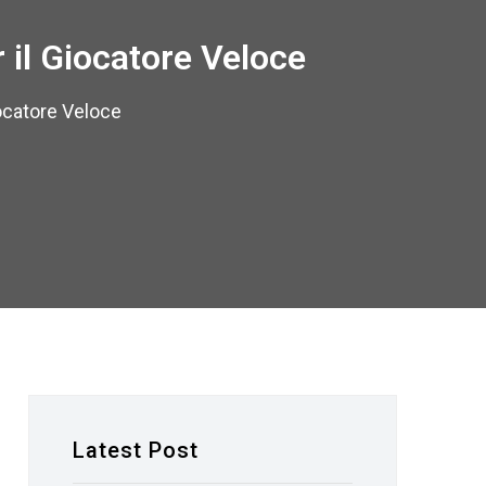
 il Giocatore Veloce
ocatore Veloce
Latest Post