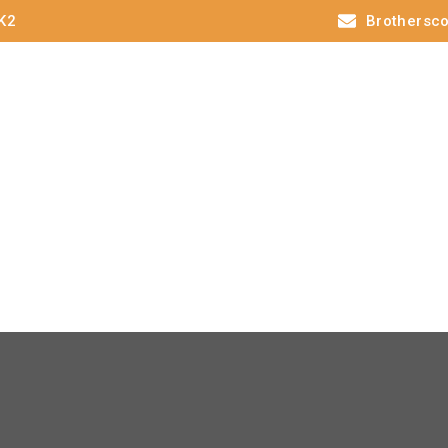
K2
Brothersc