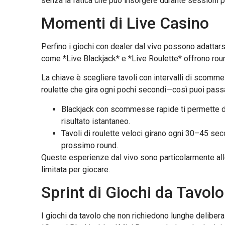
senza la fatica che può insorgere durante sessioni p
Momenti di Live Casino
Perfino i giochi con dealer dal vivo possono adattars
come *Live Blackjack* e *Live Roulette* offrono roun
La chiave è scegliere tavoli con intervalli di scomm
roulette che gira ogni pochi secondi—così puoi passa
Blackjack con scommesse rapide ti permette di
risultato istantaneo.
Tavoli di roulette veloci girano ogni 30–45 seco
prossimo round.
Queste esperienze dal vivo sono particolarmente all
limitata per giocare.
Sprint di Giochi da Tavolo
I giochi da tavolo che non richiedono lunghe deliber