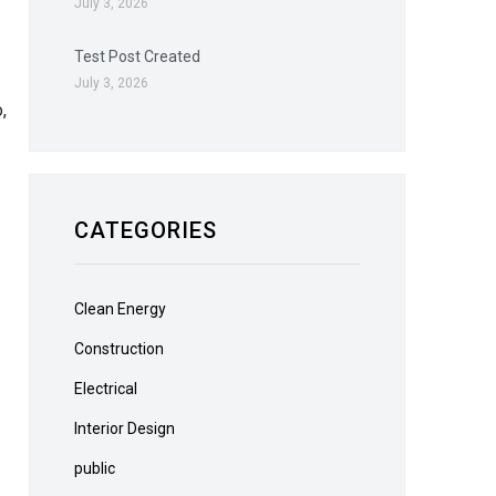
July 3, 2026
Test Post Created
July 3, 2026
,
CATEGORIES
Clean Energy
Construction
Electrical
Interior Design
public