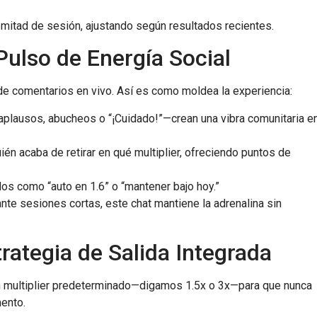
itad de sesión, ajustando según resultados recientes.
Pulso de Energía Social
de comentarios en vivo. Así es como moldea la experiencia:
plausos, abucheos o “¡Cuidado!”—crean una vibra comunitaria e
én acaba de retirar en qué multiplier, ofreciendo puntos de
os como “auto en 1.6” o “mantener bajo hoy.”
nte sesiones cortas, este chat mantiene la adrenalina sin
rategia de Salida Integrada
un multiplier predeterminado—digamos 1.5x o 3x—para que nunca
ento.