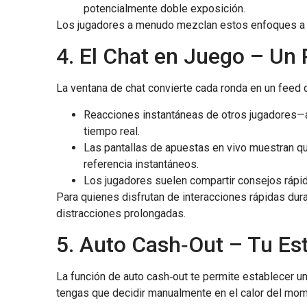
potencialmente doble exposición.
Los jugadores a menudo mezclan estos enfoques a m
4. El Chat en Juego – Un 
La ventana de chat convierte cada ronda en un feed 
Reacciones instantáneas de otros jugadores—a
tiempo real.
Las pantallas de apuestas en vivo muestran qui
referencia instantáneos.
Los jugadores suelen compartir consejos rápid
Para quienes disfrutan de interacciones rápidas dura
distracciones prolongadas.
5. Auto Cash‑Out – Tu Est
La función de auto cash‑out te permite establecer 
tengas que decidir manualmente en el calor del mom