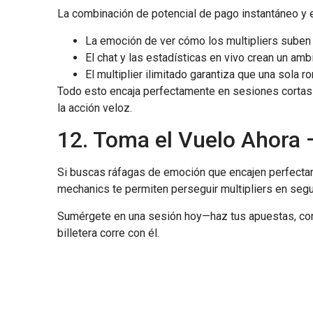
La combinación de potencial de pago instantáneo y 
La emoción de ver cómo los multipliers suben 
El chat y las estadísticas en vivo crean un amb
El multiplier ilimitado garantiza que una sola
Todo esto encaja perfectamente en sesiones cortas
la acción veloz.
12. Toma el Vuelo Ahora 
Si buscas ráfagas de emoción que encajen perfecta
mechanics te permiten perseguir multipliers en seg
Sumérgete en una sesión hoy—haz tus apuestas, conf
billetera corre con él.