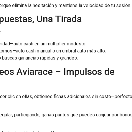
orque elimina la hesitación y mantiene la velocidad de tu sesión.
puestas, Una Tirada
:
ridad—auto cash en un multiplier modesto.
ornos—auto cash manual o un umbral auto más alto.
s buscas ganancias rápidas y grandes.
eos Aviarace – Impulsos de
acer clic en ellas, obtienes fichas adicionales sin costo—perfect
regular; participando, ganas puntos que puedes canjear por bono