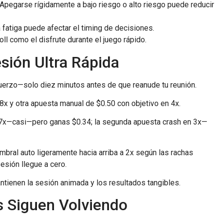
Apegarse rígidamente a bajo riesgo o alto riesgo puede reducir
 fatiga puede afectar el timing de decisiones.
oll como el disfrute durante el juego rápido.
sión Ultra Rápida
muerzo—solo diez minutos antes de que reanude tu reunión.
8x y otra apuesta manual de $0.50 con objetivo en 4x.
 1.7x—casi—pero ganas $0.34; la segunda apuesta crash en 3x—
mbral auto ligeramente hacia arriba a 2x según las rachas
esión llegue a cero.
ntienen la sesión animada y los resultados tangibles.
s Siguen Volviendo