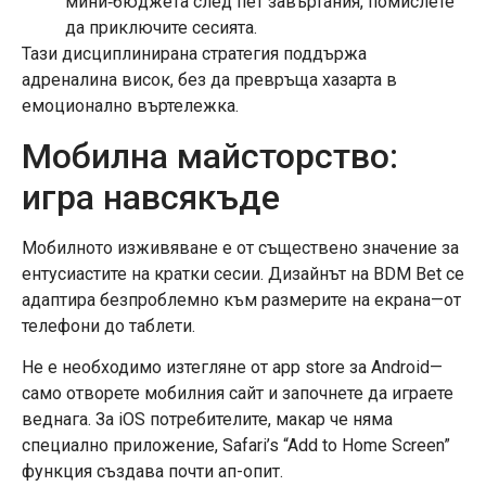
мини‑бюджета след пет завъртания, помислете
да приключите сесията.
Тази дисциплинирана стратегия поддържа
адреналина висок, без да превръща хазарта в
емоционално въртележка.
Мобилна майсторство:
игра навсякъде
Мобилното изживяване е от съществено значение за
ентусиастите на кратки сесии. Дизайнът на BDM Bet се
адаптира безпроблемно към размерите на екрана—от
телефони до таблети.
Не е необходимо изтегляне от app store за Android—
само отворете мобилния сайт и започнете да играете
веднага. За iOS потребителите, макар че няма
специално приложение, Safari’s “Add to Home Screen”
функция създава почти ап-опит.