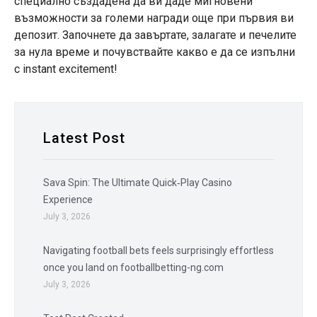
специално създадена да ви даде мигновени
възможности за големи награди още при първия ви
депозит. Започнете да завъртате, залагате и печелите
за нула време и почувствайте какво е да се изпълни
с instant excitement!
Latest Post
Sava Spin: The Ultimate Quick‑Play Casino
Experience
July 3, 2026
Navigating football bets feels surprisingly effortless
once you land on footballbetting-ng.com
July 3, 2026