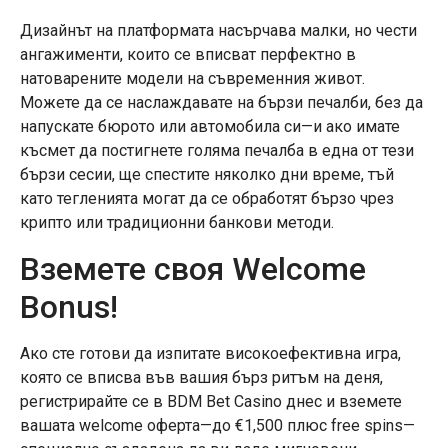
Дизайнът на платформата насърчава малки, но чести
ангажименти, които се вписват перфектно в
натоварените модели на съвременния живот.
Можете да се наслаждавате на бързи печалби, без да
напускате бюрото или автомобила си—и ако имате
късмет да постигнете голяма печалба в една от тези
бързи сесии, ще спестите няколко дни време, тъй
като тегленията могат да се обработят бързо чрез
крипто или традиционни банкови методи.
Вземете своя Welcome
Bonus!
Ако сте готови да изпитате високоефективна игра,
която се вписва във вашия бърз ритъм на деня,
регистрирайте се в BDM Bet Casino днес и вземете
вашата welcome оферта—до €1,500 плюс free spins—