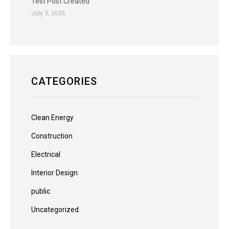
Test Post Created
July 3, 2026
CATEGORIES
Clean Energy
Construction
Electrical
Interior Design
public
Uncategorized