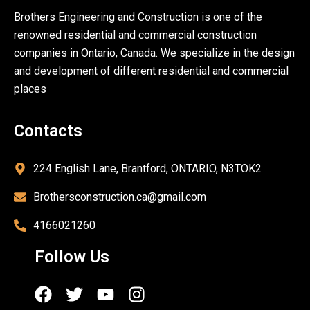
Brothers Engineering and Construction is one of the
renowned residential and commercial construction
companies in Ontario, Canada. We specialize in the design
and development of different residential and commercial
places
Contacts
224 English Lane, Brantford, ONTARIO, N3TOK2
Brothersconstruction.ca@gmail.com
4166021260
Follow Us