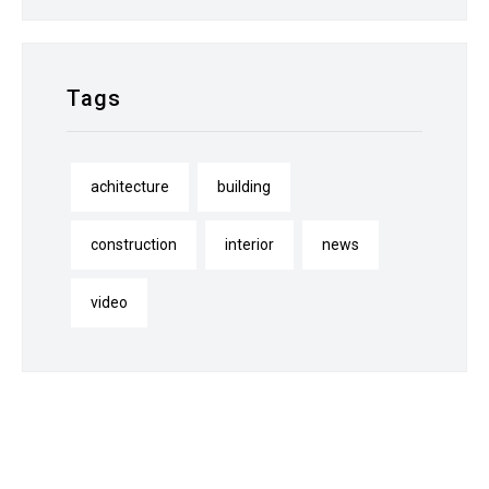
Tags
achitecture
building
construction
interior
news
video