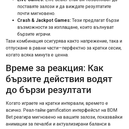
поставяте залози и да виждате резултатите
почти мигновено.
Crash & Jackpot Games:
Тези предлагат бързи
възможности за изплащане, които вълнуват
бързите играчи.
Тази комбинация осигурява както напрежение, така и
отпускане в равни части—перфектно за кратки сесии,
когато всяка минута е ценна.
Време за реакция: Как
бързите действия водят
до бързи резултати
Когато играете на кратки интервали, времето е
всичко. Реал‑тайм gamification интерфейсът на BDM
Bet реагира мигновено на вашите залози, показвайки
анимации за печалби и актуализирани баланси в