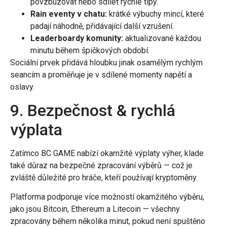
povzbuzovat nebo sdílet rychlé tipy.
Rain eventy v chatu:
krátké výbuchy mincí, které
padají náhodně, přidávající další vzrušení.
Leaderboardy komunity:
aktualizované každou
minutu během špičkových období.
Sociální prvek přidává hloubku jinak osamělým rychlým
seancím a proměňuje je v sdílené momenty napětí a
oslavy.
9. Bezpečnost & rychlá
výplata
Zatímco BC GAME nabízí okamžité výplaty výher, klade
také důraz na bezpečné zpracování výběrů — což je
zvláště důležité pro hráče, kteří používají kryptoměny.
Platforma podporuje více možností okamžitého výběru,
jako jsou Bitcoin, Ethereum a Litecoin — všechny
zpracovány během několika minut, pokud není spuštěno