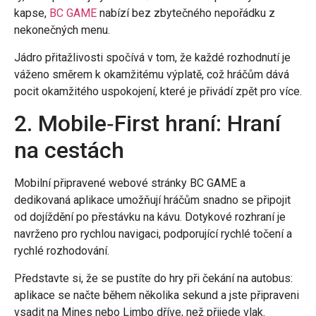
kapse,
BC GAME
nabízí bez zbytečného nepořádku z
nekonečných menu.
Jádro přitažlivosti spočívá v tom, že každé rozhodnutí je
váženo směrem k okamžitému výplatě, což hráčům dává
pocit okamžitého uspokojení, které je přivádí zpět pro více.
2. Mobile‑First hraní: Hraní
na cestách
Mobilní připravené webové stránky BC GAME a
dedikovaná aplikace umožňují hráčům snadno se připojit
od dojíždění po přestávku na kávu. Dotykové rozhraní je
navrženo pro rychlou navigaci, podporující rychlé točení a
rychlé rozhodování.
Představte si, že se pustíte do hry při čekání na autobus:
aplikace se načte během několika sekund a jste připraveni
vsadit na Mines nebo Limbo dříve, než přijede vlak.