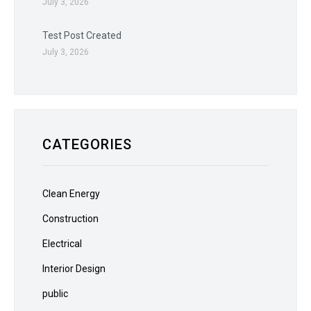
July 3, 2026
Test Post Created
July 3, 2026
CATEGORIES
Clean Energy
Construction
Electrical
Interior Design
public