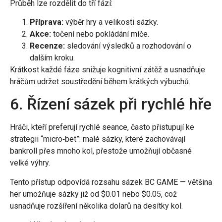
Průběh lze rozdělit do tří fází:
Příprava:
výběr hry a velikosti sázky.
Akce:
točení nebo pokládání míče.
Recenze:
sledování výsledků a rozhodování o
dalším kroku.
Krátkost každé fáze snižuje kognitivní zátěž a usnadňuje
hráčům udržet soustředění během krátkých výbuchů.
6. Řízení sázek při rychlé hře
Hráči, kteří preferují rychlé seance, často přistupují ke
strategii “micro‑bet”: malé sázky, které zachovávají
bankroll přes mnoho kol, přestože umožňují občasné
velké výhry.
Tento přístup odpovídá rozsahu sázek BC GAME — většina
her umožňuje sázky již od $0.01 nebo $0.05, což
usnadňuje rozšíření několika dolarů na desítky kol.