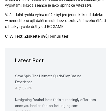
výplatami, každá seance je jako sprint ke vítězství.
Vaše další rychlá výhra může být jen jedno kliknutí daleko
— nenechte si ujít další minutu bez otestování svého štěstí
s titulky rychlé dráhy od BC GAME.
CTA Text: Získejte svůj bonus teď!
Latest Post
Sava Spin: The Ultimate Quick‑Play Casino
Experience
July 3, 2026
Navigating football bets feels surprisingly effortless
once you land on footballbetting-ng.com