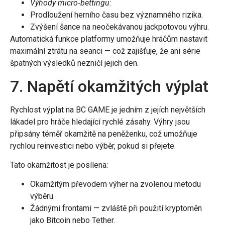
Výhody micro‑bettingu:
Prodloužení herního času bez významného rizika.
Zvýšení šance na neočekávanou jackpotovou výhru.
Automatická funkce platformy umožňuje hráčům nastavit
maximální ztrátu na seanci — což zajišťuje, že ani série
špatných výsledků nezničí jejich den.
7. Napětí okamžitých výplat
Rychlost výplat na BC GAME je jedním z jejích největších
lákadel pro hráče hledající rychlé zásahy. Výhry jsou
připsány téměř okamžitě na peněženku, což umožňuje
rychlou reinvestici nebo výběr, pokud si přejete.
Tato okamžitost je posílena:
Okamžitým převodem výher na zvolenou metodu
výběru.
Žádnými frontami — zvláště při použití kryptoměn
jako Bitcoin nebo Tether.