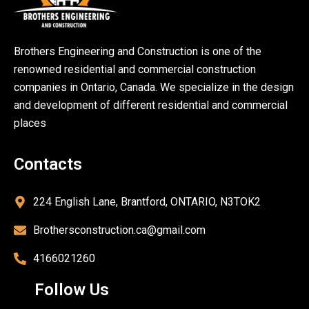
Brothers Engineering and Construction is one of the
renowned residential and commercial construction
companies in Ontario, Canada. We specialize in the design
and development of different residential and commercial
places
Contacts
224 English Lane, Brantford, ONTARIO, N3TOK2
Brothersconstruction.ca@gmail.com
4166021260
Follow Us