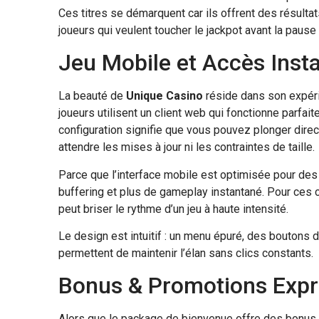
Ces titres se démarquent car ils offrent des résulta
joueurs qui veulent toucher le jackpot avant la pause
Jeu Mobile et Accès Inst
La beauté de
Unique Casino
réside dans son expérie
joueurs utilisent un client web qui fonctionne parfai
configuration signifie que vous pouvez plonger dire
attendre les mises à jour ni les contraintes de taille.
Parce que l’interface mobile est optimisée pour d
buffering et plus de gameplay instantané. Pour ces c
peut briser le rythme d’un jeu à haute intensité.
Le design est intuitif : un menu épuré, des boutons d
permettent de maintenir l’élan sans clics constants.
Bonus & Promotions Exp
Alors que le package de bienvenue offre des bonus g