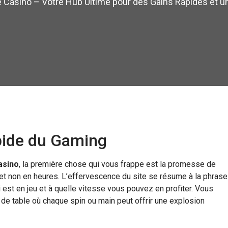
 Casino – Votre Hub Ultime pour des Gains Rapides et u
pide du Gaming
asino
, la première chose qui vous frappe est la promesse de
t non en heures. L’effervescence du site se résume à la phrase
 est en jeu et à quelle vitesse vous pouvez en profiter. Vous
 de table où chaque spin ou main peut offrir une explosion