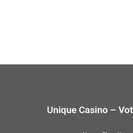
Unique Casino – Vot