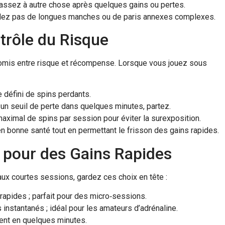
ssez à autre chose après quelques gains ou pertes.
ndez pas de longues manches ou de paris annexes complexes.
trôle du Risque
promis entre risque et récompense. Lorsque vous jouez sous
 défini de spins perdants.
un seuil de perte dans quelques minutes, partez.
ximal de spins par session pour éviter la surexposition.
en bonne santé tout en permettant le frisson des gains rapides.
s pour des Gains Rapides
x courtes sessions, gardez ces choix en tête :
apides ; parfait pour des micro‑sessions.
s instantanés ; idéal pour les amateurs d’adrénaline.
ent en quelques minutes.