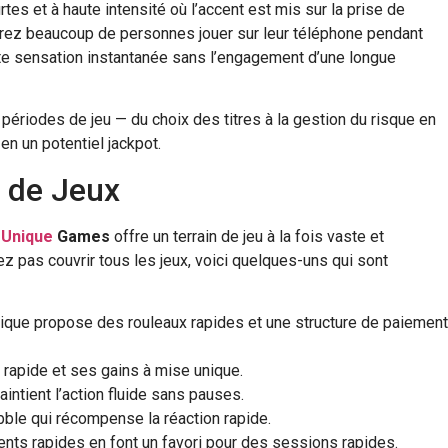
tes et à haute intensité où l’accent est mis sur la prise de
rrez beaucoup de personnes jouer sur leur téléphone pendant
ette sensation instantanée sans l’engagement d’une longue
ériodes de jeu — du choix des titres à la gestion du risque en
n un potentiel jackpot.
e de Jeux
 Unique
Games
offre un terrain de jeu à la fois vaste et
z pas couvrir tous les jeux, voici quelques-uns qui sont
ique propose des rouleaux rapides et une structure de paiement
rapide et ses gains à mise unique.
ntient l’action fluide sans pauses.
ble qui récompense la réaction rapide.
ents rapides en font un favori pour des sessions rapides.