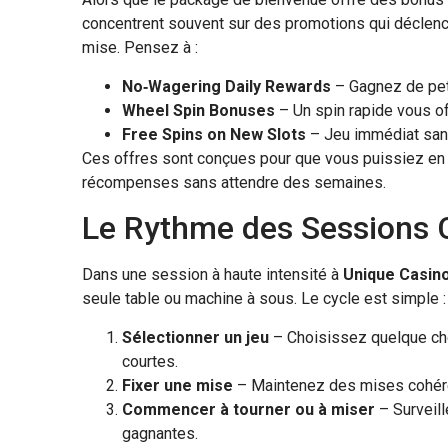
concentrent souvent sur des promotions qui déclen
mise. Pensez à :
No‑Wagering Daily Rewards
– Gagnez de peti
Wheel Spin Bonuses
– Un spin rapide vous of
Free Spins on New Slots
– Jeu immédiat san
Ces offres sont conçues pour que vous puissiez en 
récompenses sans attendre des semaines.
Le Rythme des Sessions 
Dans une session à haute intensité à
Unique Casin
seule table ou machine à sous. Le cycle est simple :
Sélectionner un jeu
– Choisissez quelque ch
courtes.
Fixer une mise
– Maintenez des mises cohéren
Commencer à tourner ou à miser
– Surveil
gagnantes.