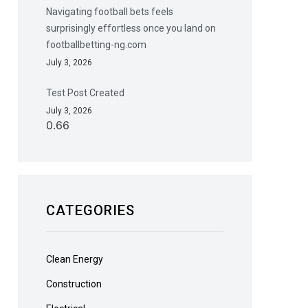
Navigating football bets feels
surprisingly effortless once you land on
footballbetting-ng.com
July 3, 2026
Test Post Created
July 3, 2026
CATEGORIES
Clean Energy
Construction