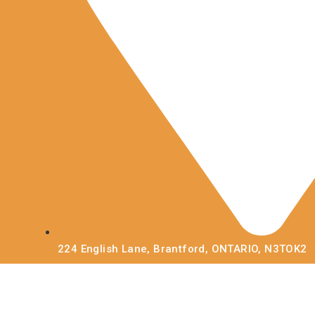
224 English Lane, Brantford, ONTARIO, N3TOK2