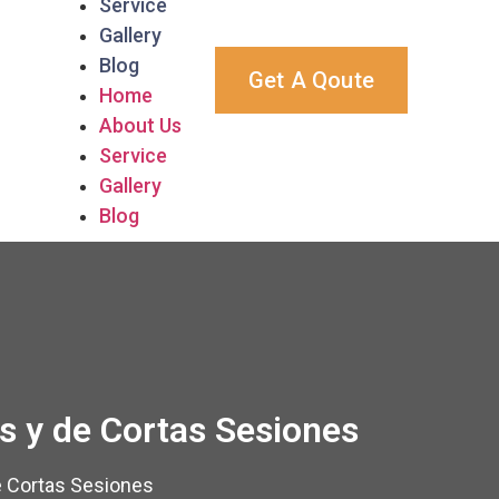
Service
Gallery
Blog
Get A Qoute
Home
About Us
Service
Gallery
Blog
as y de Cortas Sesiones
de Cortas Sesiones