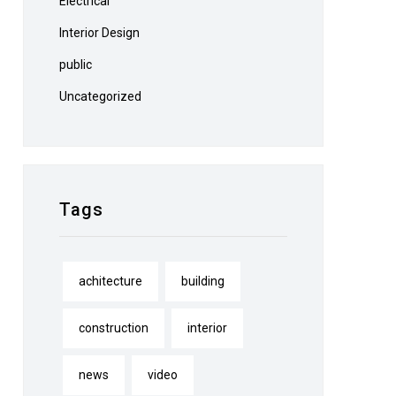
Electrical
Interior Design
public
Uncategorized
Tags
achitecture
building
construction
interior
news
video