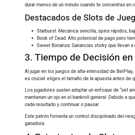
durar menos de un minuto cuando te concentras en r
Destacados de Slots de Jue
Starburst: Mecánica sencilla, spins rápidos, baj
Book of Dead: Alto potencial de pago pero tie
Sweet Bonanza: Ganancias sticky que llevan a
3. Tiempo de Decisión en
Al jugar en los juegos de alta‑intensidad de BetPlay,
es crucial: eliges el tamaño de la apuesta antes de q
Los jugadores suelen adoptar un enfoque de “set an
mantienen un ojo en el bankroll general. Debido a qu
cada resultado y continuar o pausar.
Este patrón fomenta un control disciplinado del rie
ganadora.