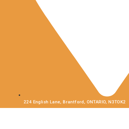
224 English Lane, Brantford, ONTARIO, N3TOK2