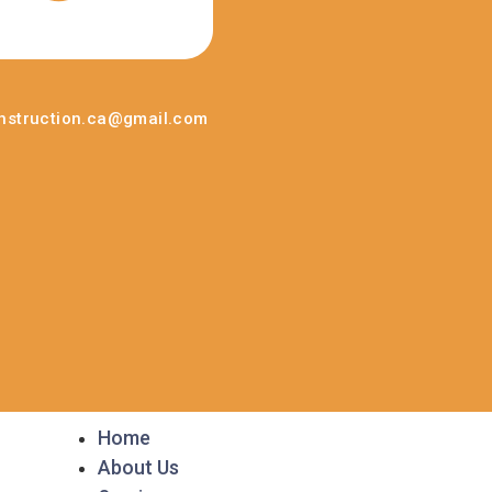
nstruction.ca@gmail.com
Home
About Us