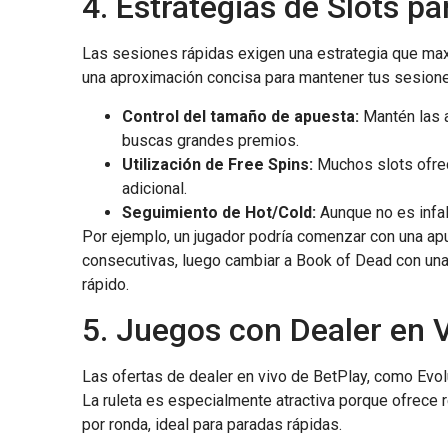
4. Estrategias de Slots p
Las sesiones rápidas exigen una estrategia que maxi
una aproximación concisa para mantener tus sesione
Control del tamaño de apuesta:
Mantén las a
buscas grandes premios.
Utilización de Free Spins:
Muchos slots ofrec
adicional.
Seguimiento de Hot/Cold:
Aunque no es infali
Por ejemplo, un jugador podría comenzar con una ap
consecutivas, luego cambiar a Book of Dead con una
rápido.
5. Juegos con Dealer en V
Las ofertas de dealer en vivo de BetPlay, como Evol
La ruleta es especialmente atractiva porque ofrece
por ronda, ideal para paradas rápidas.