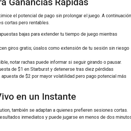
ara Ganancias Rápidas
mice el potencial de pago sin prolongar el juego. A continuación
s cortas pero rentables.
puestas bajas para extender tu tiempo de juego mientras
en giros gratis; úsalos como extensión de tu sesión sin riesgo
ble, notar rachas puede informar si seguir girando o pausar.
uesta de $1 en Starburst y detenerse tras diez pérdidas
 apuesta de $2 por mayor volatilidad pero pago potencial más
ivo en un Instante
ution, también se adaptan a quienes prefieren sesiones cortas.
 resultados inmediatos y puede jugarse en menos de dos minuto