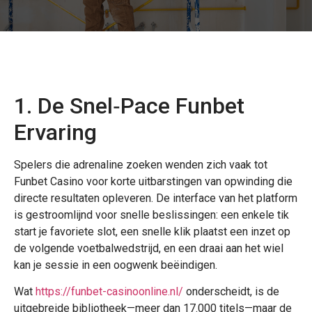
1. De Snel‑Pace Funbet
Ervaring
Spelers die adrenaline zoeken wenden zich vaak tot
Funbet Casino voor korte uitbarstingen van opwinding die
directe resultaten opleveren. De interface van het platform
is gestroomlijnd voor snelle beslissingen: een enkele tik
start je favoriete slot, een snelle klik plaatst een inzet op
de volgende voetbalwedstrijd, en een draai aan het wiel
kan je sessie in een oogwenk beëindigen.
Wat
https://funbet-casinoonline.nl/
onderscheidt, is de
uitgebreide bibliotheek—meer dan 17.000 titels—maar de