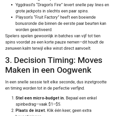
Yggdrasil’s “Dragon’s Fire” levert snelle pay lines en
grote jackpots in slechts een paar spins.
Playson’s “Fruit Factory” heeft een boeiende
bonusronde die binnen de eerste paar beurten kan
worden geactiveerd.
Spelers spelen gewoonlijk in batches van vijf tot tien
spins voordat ze een korte pauze nemen—dit houdt de
zenuwen kalm terwijl elke winst direct aanvoelt.
3. Decision Timing: Moves
Maken in een Oogwenk
In een snelle sessie telt elke seconde, dus inzetgrootte
en timing worden tot in de perfectie verfijnd.
Stel een micro‑budget in.
Bepaal een enkel
spinbedrag—vaak $1–$5.
Plaats de inzet.
Klik één keer; geen extra