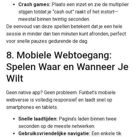
Crash games:
Plaats een inzet en zie de multiplier
stijgen totdat je “cash out” raakt of het instort—
meestal binnen twintig seconden.
De eenvoud van deze spellen betekent dat je een hele
sessie in minder dan tien minuten kunt afronden, perfect
voor snelle pauzes gedurende de dag.
8. Mobiele Webtoegang:
Spelen Waar en Wanneer Je
Wilt
Geen native app? Geen probleem. Funbet’s mobiele
webversie is volledig responsief en laadt snel op
smartphones en tablets.
Snelle laadtijden:
Pagina’s laden binnen twee
seconden op de meeste netwerken.
Gebruiksvriendelijke navigatie:
Een enkele tik