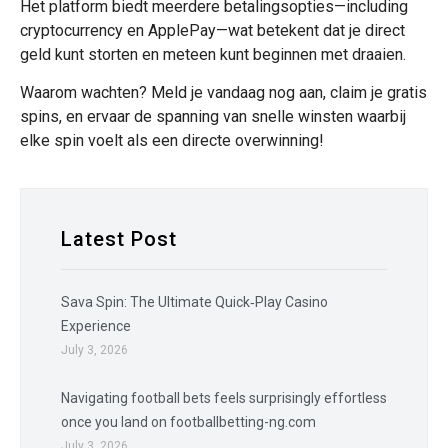
Het platform biedt meerdere betalingsopties—including
cryptocurrency en ApplePay—wat betekent dat je direct
geld kunt storten en meteen kunt beginnen met draaien.
Waarom wachten? Meld je vandaag nog aan, claim je gratis
spins, en ervaar de spanning van snelle winsten waarbij
elke spin voelt als een directe overwinning!
Latest Post
Sava Spin: The Ultimate Quick‑Play Casino
Experience
July 3, 2026
Navigating football bets feels surprisingly effortless
once you land on footballbetting-ng.com
July 3, 2026