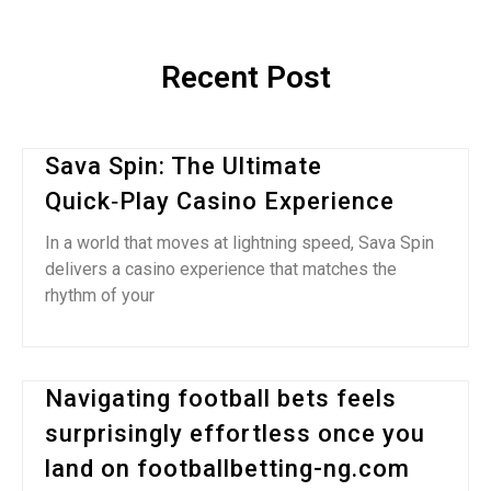
Recent Post
Sava Spin: The Ultimate
Quick‑Play Casino Experience
In a world that moves at lightning speed, Sava Spin
delivers a casino experience that matches the
rhythm of your
Navigating football bets feels
surprisingly effortless once you
land on footballbetting-ng.com