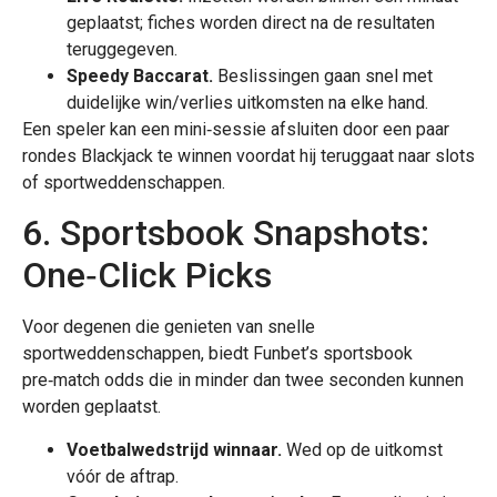
geplaatst; fiches worden direct na de resultaten
teruggegeven.
Speedy Baccarat.
Beslissingen gaan snel met
duidelijke win/verlies uitkomsten na elke hand.
Een speler kan een mini‑sessie afsluiten door een paar
rondes Blackjack te winnen voordat hij teruggaat naar slots
of sportweddenschappen.
6. Sportsbook Snapshots:
One‑Click Picks
Voor degenen die genieten van snelle
sportweddenschappen, biedt Funbet’s sportsbook
pre‑match odds die in minder dan twee seconden kunnen
worden geplaatst.
Voetbalwedstrijd winnaar.
Wed op de uitkomst
vóór de aftrap.