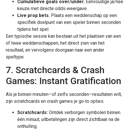
Cumulatieve goals over/under.
Eenvoudige ja/nee
keuze met directe odds‑weergave.
Live prop bets.
Plaats een weddenschap op een
specifiek doelpunt van een speler binnen seconden
tijdens het spel.
Een typische sessie kan bestaan uit het plaatsen van een
of twee weddenschappen, het direct zien van het
resultaat, en vervolgens doorgaan naar een ander
speltype.
7. Scratchcards & Crash
Games: Instant Gratification
Als je binnen minuten—of zelfs seconden—resultaten wilt,
zijn scratchcards en crash games je go‑to opties.
Scratchcards:
Ontdek verborgen symbolen binnen
één minuut; uitbetalingen zijn direct zichtbaar na de
onthulling.