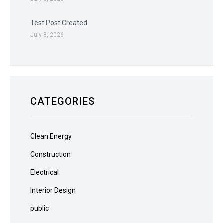
Test Post Created
July 3, 2026
CATEGORIES
Clean Energy
Construction
Electrical
Interior Design
public