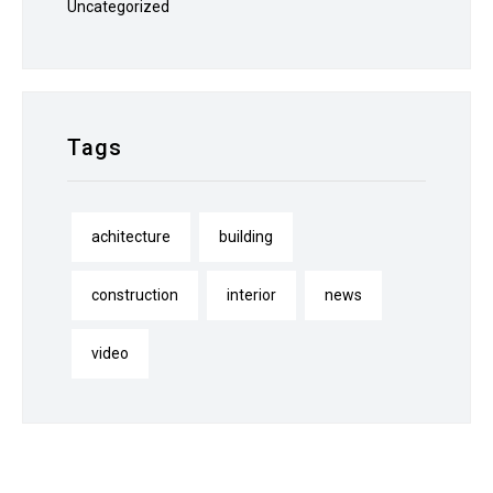
Uncategorized
Tags
achitecture
building
construction
interior
news
video