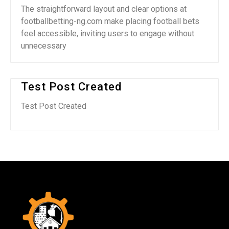
The straightforward layout and clear options at
footballbetting-ng.com make placing football bets
feel accessible, inviting users to engage without
unnecessary
Test Post Created
Test Post Created