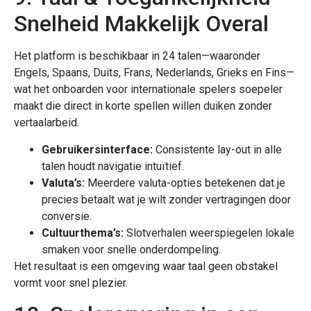
Snelheid Makkelijk Overal
Het platform is beschikbaar in 24 talen—waaronder
Engels, Spaans, Duits, Frans, Nederlands, Grieks en Fins—
wat het onboarden voor internationale spelers soepeler
maakt die direct in korte spellen willen duiken zonder
vertaalarbeid.
Gebruikersinterface:
Consistente lay-out in alle
talen houdt navigatie intuïtief.
Valuta’s:
Meerdere valuta-opties betekenen dat je
precies betaalt wat je wilt zonder vertragingen door
conversie.
Cultuurthema’s:
Slotverhalen weerspiegelen lokale
smaken voor snelle onderdompeling.
Het resultaat is een omgeving waar taal geen obstakel
vormt voor snel plezier.