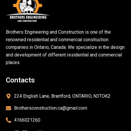
Brothers Engineering and Construction is one of the
renowned residential and commercial construction
companies in Ontario, Canada. We specialize in the design
and development of different residential and commercial
places
Contacts
224 English Lane, Brantford, ONTARIO, N3TOK2
Brothersconstruction.ca@gmail.com
4166021260