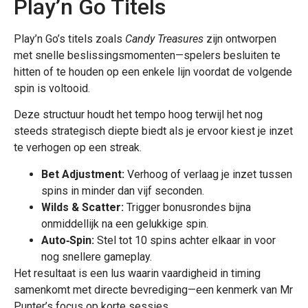
Play’n Go Titels
Play’n Go’s titels zoals
Candy Treasures
zijn ontworpen
met snelle beslissingsmomenten—spelers besluiten te
hitten of te houden op een enkele lijn voordat de volgende
spin is voltooid.
Deze structuur houdt het tempo hoog terwijl het nog
steeds strategisch diepte biedt als je ervoor kiest je inzet
te verhogen op een streak.
Bet Adjustment:
Verhoog of verlaag je inzet tussen
spins in minder dan vijf seconden.
Wilds & Scatter:
Trigger bonusrondes bijna
onmiddellijk na een gelukkige spin.
Auto‑Spin:
Stel tot 10 spins achter elkaar in voor
nog snellere gameplay.
Het resultaat is een lus waarin vaardigheid in timing
samenkomt met directe bevrediging—een kenmerk van Mr
Punter’s focus op korte sessies.