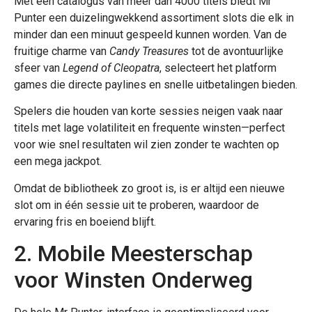
Met een catalogus van meer dan 4000 titels biedt Mr
Punter een duizelingwekkend assortiment slots die elk in
minder dan een minuut gespeeld kunnen worden. Van de
fruitige charme van
Candy Treasures
tot de avontuurlijke
sfeer van
Legend of Cleopatra
, selecteert het platform
games die directe paylines en snelle uitbetalingen bieden.
Spelers die houden van korte sessies neigen vaak naar
titels met lage volatiliteit en frequente winsten—perfect
voor wie snel resultaten wil zien zonder te wachten op
een mega jackpot.
Omdat de bibliotheek zo groot is, is er altijd een nieuwe
slot om in één sessie uit te proberen, waardoor de
ervaring fris en boeiend blijft.
2. Mobile Meesterschap
voor Winsten Onderweg