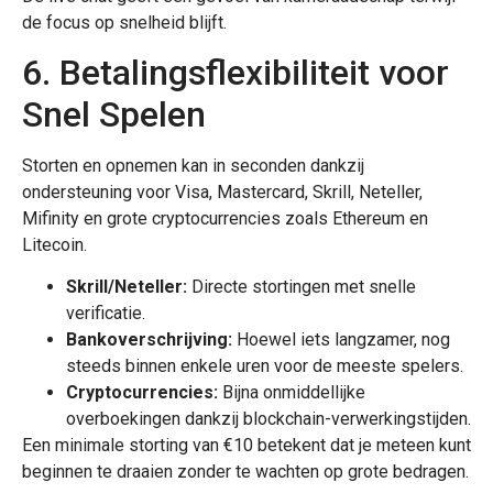
de focus op snelheid blijft.
6. Betalingsflexibiliteit voor
Snel Spelen
Storten en opnemen kan in seconden dankzij
ondersteuning voor Visa, Mastercard, Skrill, Neteller,
Mifinity en grote cryptocurrencies zoals Ethereum en
Litecoin.
Skrill/Neteller:
Directe stortingen met snelle
verificatie.
Bankoverschrijving:
Hoewel iets langzamer, nog
steeds binnen enkele uren voor de meeste spelers.
Cryptocurrencies:
Bijna onmiddellijke
overboekingen dankzij blockchain-verwerkingstijden.
Een minimale storting van €10 betekent dat je meteen kunt
beginnen te draaien zonder te wachten op grote bedragen.