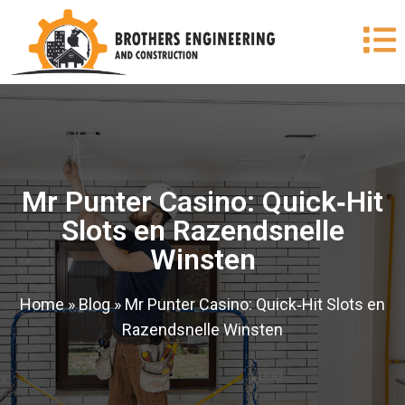
Mr Punter Casino: Quick‑Hit
Slots en Razendsnelle
Winsten
Home
»
Blog
»
Mr Punter Casino: Quick‑Hit Slots en
Razendsnelle Winsten