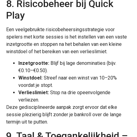
8. Risicobeheer bij Quick
Play
Een veelgebruikte risicobeheersingsstrategie voor
spelers met korte sessies is het instellen van een vaste
inzetgrootte en stoppen na het behalen van een kleine
winstdoel of het bereiken van een verlieslimiet.
Inzetgrootte:
Blijf bij lage denominaties (bijv.
€0.10–€0.50).
Winstdoel:
Streef naar een winst van 10–20%
voordat je stopt.
Verlieslimiet:
Stop na drie opeenvolgende
verliezen.
Deze gedisciplineerde aanpak zorgt ervoor dat elke
sessie plezierig blijft zonder je bankroll over de lange
termijn uit te putten.
9. Taal & Toegankelijkheid –