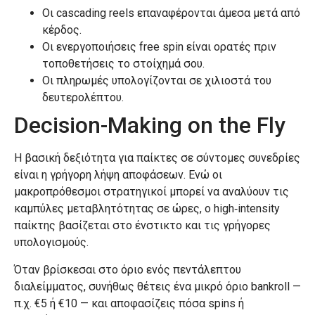
Οι cascading reels επαναφέρονται άμεσα μετά από
κέρδος.
Οι ενεργοποιήσεις free spin είναι ορατές πριν
τοποθετήσεις το στοίχημά σου.
Οι πληρωμές υπολογίζονται σε χιλιοστά του
δευτερολέπτου.
Decision-Making on the Fly
Η βασική δεξιότητα για παίκτες σε σύντομες συνεδρίες
είναι η γρήγορη λήψη αποφάσεων. Ενώ οι
μακροπρόθεσμοι στρατηγικοί μπορεί να αναλύουν τις
καμπύλες μεταβλητότητας σε ώρες, ο high‑intensity
παίκτης βασίζεται στο ένστικτο και τις γρήγορες
υπολογισμούς.
Όταν βρίσκεσαι στο όριο ενός πεντάλεπτου
διαλείμματος, συνήθως θέτεις ένα μικρό όριο bankroll —
π.χ. €5 ή €10 — και αποφασίζεις πόσα spins ή