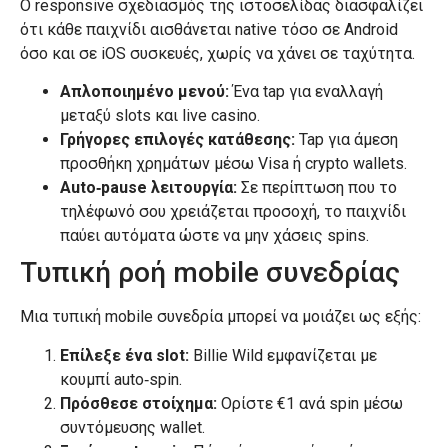
Ο responsive σχεδιασμός της ιστοσελίδας διασφαλίζει
ότι κάθε παιχνίδι αισθάνεται native τόσο σε Android
όσο και σε iOS συσκευές, χωρίς να χάνει σε ταχύτητα.
Απλοποιημένο μενού:
Ένα tap για εναλλαγή
μεταξύ slots και live casino.
Γρήγορες επιλογές κατάθεσης:
Tap για άμεση
προσθήκη χρημάτων μέσω Visa ή crypto wallets.
Auto‑pause λειτουργία:
Σε περίπτωση που το
τηλέφωνό σου χρειάζεται προσοχή, το παιχνίδι
παύει αυτόματα ώστε να μην χάσεις spins.
Τυπική ροή mobile συνεδρίας
Μια τυπική mobile συνεδρία μπορεί να μοιάζει ως εξής:
Επίλεξε ένα slot:
Billie Wild εμφανίζεται με
κουμπί auto‑spin.
Πρόσθεσε στοίχημα:
Ορίστε €1 ανά spin μέσω
συντόμευσης wallet.