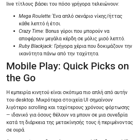
live τίτλους βάσει του πόσο γρήγορα τελειώνουν:
Mega Roulette:
Ένα απλό σενάριο νίκης/ήττας
κάθε λεπτό ή έτσι.
Crazy Time:
Bonus γύροι που μπορούν να
αποφέρουν μεγάλα κέρδη σε μόλις μισό λεπτό.
Ruby Blackjack:
Γρήγορα χέρια που δοκιμάζουν την
ικανότητα πάνω από την ταχύτητα.
Mobile Play: Quick Picks on
the Go
Η εμπειρία κινητού είναι σκόπιμα πιο απλή από αυτήν
του desktop. Μικρότερα στοιχεία UI σημαίνουν
λιγότερο scrolling και ταχύτερους χρόνους φόρτωσης
— ιδανικό για όσους θέλουν να μπουν σε μια συνεδρία
κατά τη διάρκεια της μετακίνησής τους ή περιμένοντας
σε ουρά.