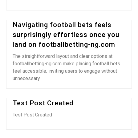
Navigating football bets feels
surprisingly effortless once you
land on footballbetting-ng.com
The straightforward layout and clear options at
footballbetting-ng.com make placing football bets
feel accessible, inviting users to engage without
unnecessary
Test Post Created
Test Post Created