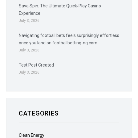
Sava Spin: The Ultimate Quick‑Play Casino
Experience
July 3, 2026
Navigating football bets feels surprisingly effortless
once you land on footballbetting-ng.com
July 3, 2026
Test Post Created
July 3, 2026
CATEGORIES
Clean Energy