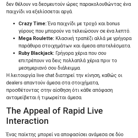
δεν θέλουν να δεσμευτούν ώρες παρακολουθώντας ένα
παιχνίδι να εξελίσσεται αργά.
Crazy Time:
Ένα παιχνίδι με τροχό και bonus
γύρους που μπορούν να τελειώσουν σε ένα λεπτό.
Mega Roulette:
Κλασική τραπέζι αλλά με γρήγορα
παράθυρα στοιχημάτων και άμεσα αποτελέσματα.
Ruby Blackjack:
Γρήγορα χέρια που σου
επιτρέπουν να δεις πολλαπλά χέρια πριν το
μεσημεριανό σου διάλειμμα.
Η λειτουργία live chat διατηρεί την κίνηση, καθώς οι
dealers απαντούν άμεσα στα στοιχήματα,
προσθέτοντας στην αίσθηση ότι κάθε απόφαση
ανταμείβεται ή τιμωρείται άμεσα.
The Appeal of Rapid Live
Interaction
Ένας παίκτης μπορεί να αποφασίσει ανάμεσα σε δύο