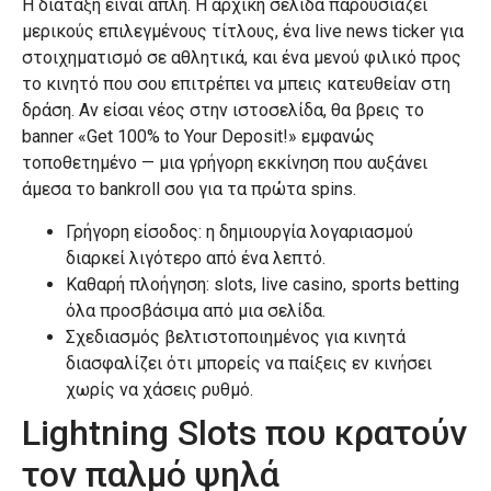
Η διάταξη είναι απλή. Η αρχική σελίδα παρουσιάζει
μερικούς επιλεγμένους τίτλους, ένα live news ticker για
στοιχηματισμό σε αθλητικά, και ένα μενού φιλικό προς
το κινητό που σου επιτρέπει να μπεις κατευθείαν στη
δράση. Αν είσαι νέος στην ιστοσελίδα, θα βρεις το
banner «Get 100% to Your Deposit!» εμφανώς
τοποθετημένο — μια γρήγορη εκκίνηση που αυξάνει
άμεσα το bankroll σου για τα πρώτα spins.
Γρήγορη είσοδος: η δημιουργία λογαριασμού
διαρκεί λιγότερο από ένα λεπτό.
Καθαρή πλοήγηση: slots, live casino, sports betting
όλα προσβάσιμα από μια σελίδα.
Σχεδιασμός βελτιστοποιημένος για κινητά
διασφαλίζει ότι μπορείς να παίξεις εν κινήσει
χωρίς να χάσεις ρυθμό.
Lightning Slots που κρατούν
τον παλμό ψηλά