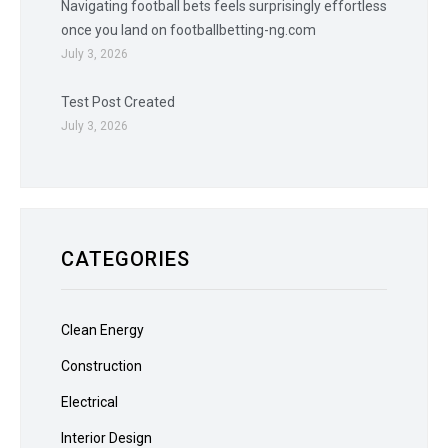
Navigating football bets feels surprisingly effortless
once you land on footballbetting-ng.com
July 3, 2026
Test Post Created
July 3, 2026
CATEGORIES
Clean Energy
Construction
Electrical
Interior Design