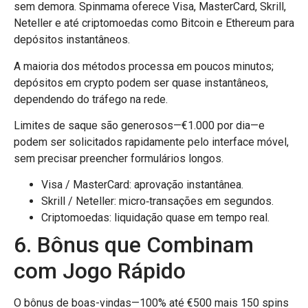
sem demora. Spinmama oferece Visa, MasterCard, Skrill,
Neteller e até criptomoedas como Bitcoin e Ethereum para
depósitos instantâneos.
A maioria dos métodos processa em poucos minutos;
depósitos em crypto podem ser quase instantâneos,
dependendo do tráfego na rede.
Limites de saque são generosos—€1.000 por dia—e
podem ser solicitados rapidamente pelo interface móvel,
sem precisar preencher formulários longos.
Visa / MasterCard: aprovação instantânea.
Skrill / Neteller: micro‑transações em segundos.
Criptomoedas: liquidação quase em tempo real.
6. Bônus que Combinam
com Jogo Rápido
O bônus de boas-vindas—100% até €500 mais 150 spins