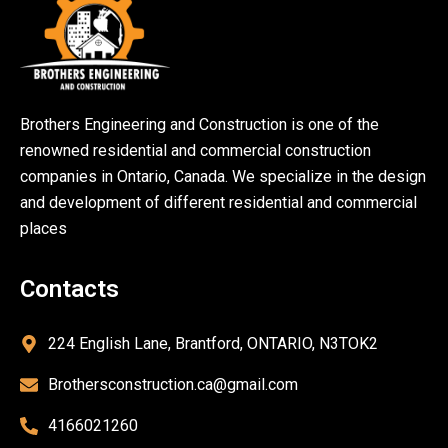
Brothers Engineering and Construction is one of the
renowned residential and commercial construction
companies in Ontario, Canada. We specialize in the design
and development of different residential and commercial
places
Contacts
224 English Lane, Brantford, ONTARIO, N3TOK2
Brothersconstruction.ca@gmail.com
4166021260