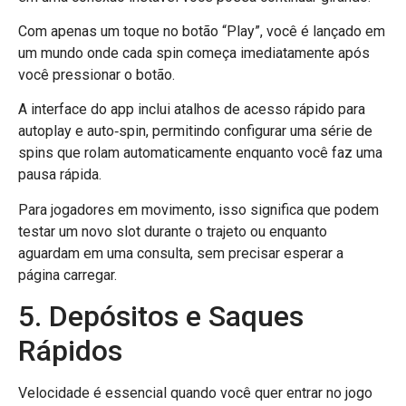
Com apenas um toque no botão “Play”, você é lançado em
um mundo onde cada spin começa imediatamente após
você pressionar o botão.
A interface do app inclui atalhos de acesso rápido para
autoplay e auto‑spin, permitindo configurar uma série de
spins que rolam automaticamente enquanto você faz uma
pausa rápida.
Para jogadores em movimento, isso significa que podem
testar um novo slot durante o trajeto ou enquanto
aguardam em uma consulta, sem precisar esperar a
página carregar.
5. Depósitos e Saques
Rápidos
Velocidade é essencial quando você quer entrar no jogo