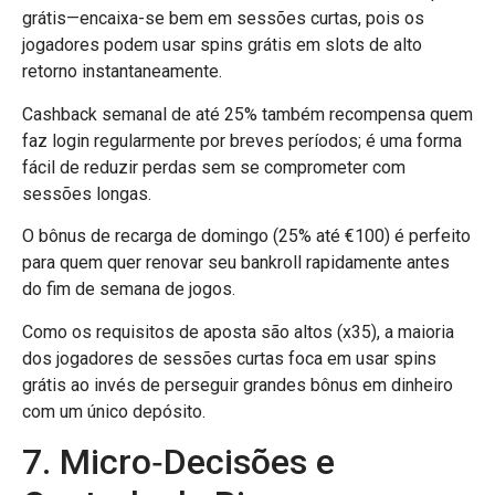
grátis—encaixa-se bem em sessões curtas, pois os
jogadores podem usar spins grátis em slots de alto
retorno instantaneamente.
Cashback semanal de até 25% também recompensa quem
faz login regularmente por breves períodos; é uma forma
fácil de reduzir perdas sem se comprometer com
sessões longas.
O bônus de recarga de domingo (25% até €100) é perfeito
para quem quer renovar seu bankroll rapidamente antes
do fim de semana de jogos.
Como os requisitos de aposta são altos (x35), a maioria
dos jogadores de sessões curtas foca em usar spins
grátis ao invés de perseguir grandes bônus em dinheiro
com um único depósito.
7. Micro‑Decisões e