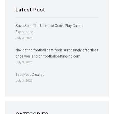
Latest Post
Sava Spin: The Ultimate Quick‑Play Casino
Experience
July 3, 2026
Navigating football bets feels surprisingly effortless
once you land on footballbetting-ng.com
July 3, 2026
Test Post Created
July 3, 2026