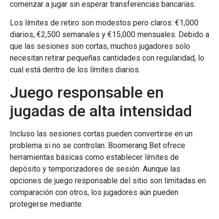
comenzar a jugar sin esperar transferencias bancarias.
Los límites de retiro son modestos pero claros: €1,000
diarios, €2,500 semanales y €15,000 mensuales. Debido a
que las sesiones son cortas, muchos jugadores solo
necesitan retirar pequeñas cantidades con regularidad, lo
cual está dentro de los límites diarios.
Juego responsable en
jugadas de alta intensidad
Incluso las sesiones cortas pueden convertirse en un
problema si no se controlan. Boomerang Bet ofrece
herramientas básicas como establecer límites de
depósito y temporizadores de sesión. Aunque las
opciones de juego responsable del sitio son limitadas en
comparación con otros, los jugadores aún pueden
protegerse mediante: