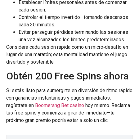
Establecer límites personales antes de comenzar
cada sesión.
Controlar el tiempo invertido—tomando descansos
cada 30 minutos.
Evitar perseguir pérdidas terminando las sesiones
una vez alcanzados los límites predeterminados.
Considera cada sesión rápida como un micro‑desafío en
lugar de una maratón; esta mentalidad mantiene el juego
divertido y sostenible.
Obtén 200 Free Spins ahora
Si estás listo para sumergirte en diversión de ritmo rápido
con ganancias instantáneas y pagos inmediatos,
regístrate en
Boomerang Bet casino
hoy mismo. Reclama
tus free spins y comienza a girar de inmediato—tu
próximo gran premio podría estar a solo un clic.