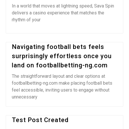
In a world that moves at lightning speed, Sava Spin
delivers a casino experience that matches the
rhythm of your
Navigating football bets feels
surprisingly effortless once you
land on footballbetting-ng.com
The straightforward layout and clear options at
footballbetting-ng.com make placing football bets
feel accessible, inviting users to engage without
unnecessary
Test Post Created