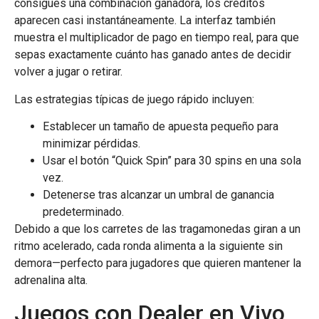
consigues una combinación ganadora, los créditos
aparecen casi instantáneamente. La interfaz también
muestra el multiplicador de pago en tiempo real, para que
sepas exactamente cuánto has ganado antes de decidir
volver a jugar o retirar.
Las estrategias típicas de juego rápido incluyen:
Establecer un tamaño de apuesta pequeño para
minimizar pérdidas.
Usar el botón “Quick Spin” para 30 spins en una sola
vez.
Detenerse tras alcanzar un umbral de ganancia
predeterminado.
Debido a que los carretes de las tragamonedas giran a un
ritmo acelerado, cada ronda alimenta a la siguiente sin
demora—perfecto para jugadores que quieren mantener la
adrenalina alta.
Juegos con Dealer en Vivo