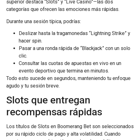
superior destaca “Slots” y “Live Casino”—las dos
categorías que ofrecen las emociones más rápidas.
Durante una sesión típica, podrías:
Deslizar hasta la tragamonedas “Lightning Strike” y
hacer spin.
Pasar a una ronda rápida de “Blackjack” con un solo
clic.
Consultar las cuotas de apuestas en vivo en un
evento deportivo que termina en minutos.
Todo esto sucede en segundos, manteniendo tu enfoque
agudo y tu sesión breve.
Slots que entregan
recompensas rápidas
Los títulos de Slots en Boomerang Bet son seleccionados
por su rápido ciclo de pago y alta volatilidad. Cuando