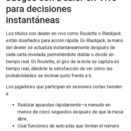
para decisiones
instantáneas
Los títulos con dealer en vivo como Roulette o Blackjack
están diseñados para acción rápida. En Blackjack, la mano
del dealer se actualiza instantáneamente después de
cada carta revelada, permitiéndote doblar o dividir en
tiempo real. En Roulette, el giro de la bola se captura en
tiempo real, dándote la satisfacción de ver cómo las
probabilidades se inclinan justo frente a ti.
Los jugadores que participan en sesiones cortas tienden
a:
Realizar apuestas rápidamente—a menudo en
menos de cinco segundos después de que la mesa
abre.
Usar funciones de auto‑play que limitan el número