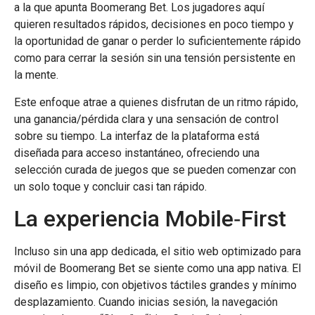
a la que apunta Boomerang Bet. Los jugadores aquí
quieren resultados rápidos, decisiones en poco tiempo y
la oportunidad de ganar o perder lo suficientemente rápido
como para cerrar la sesión sin una tensión persistente en
la mente.
Este enfoque atrae a quienes disfrutan de un ritmo rápido,
una ganancia/pérdida clara y una sensación de control
sobre su tiempo. La interfaz de la plataforma está
diseñada para acceso instantáneo, ofreciendo una
selección curada de juegos que se pueden comenzar con
un solo toque y concluir casi tan rápido.
La experiencia Mobile‑First
Incluso sin una app dedicada, el sitio web optimizado para
móvil de Boomerang Bet se siente como una app nativa. El
diseño es limpio, con objetivos táctiles grandes y mínimo
desplazamiento. Cuando inicias sesión, la navegación