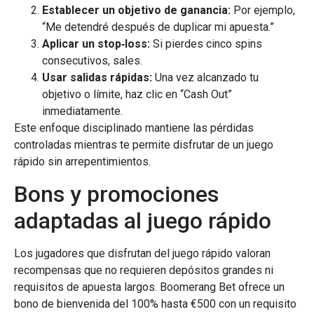
Establecer un objetivo de ganancia:
Por ejemplo,
“Me detendré después de duplicar mi apuesta.”
Aplicar un stop‑loss:
Si pierdes cinco spins
consecutivos, sales.
Usar salidas rápidas:
Una vez alcanzado tu
objetivo o límite, haz clic en “Cash Out”
inmediatamente.
Este enfoque disciplinado mantiene las pérdidas
controladas mientras te permite disfrutar de un juego
rápido sin arrepentimientos.
Bons y promociones
adaptadas al juego rápido
Los jugadores que disfrutan del juego rápido valoran
recompensas que no requieren depósitos grandes ni
requisitos de apuesta largos. Boomerang Bet ofrece un
bono de bienvenida del 100% hasta €500 con un requisito