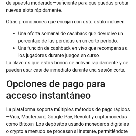
de apuesta moderado—suficiente para que puedas probar
nuevas slots rápidamente.
Otras promociones que encajan con este estilo incluyen:
Una oferta semanal de cashback que devuelve un
porcentaje de las pérdidas en un corto período.
Una función de cashback en vivo que recompensa a
los jugadores durante juegos en curso.
La clave es que estos bonos se activan rápidamente y se
pueden usar casi de inmediato durante una sesión corta.
Opciones de pago para
acceso instantáneo
La plataforma soporta múltiples métodos de pago rápidos
—Visa, Mastercard, Google Pay, Revolut y criptomonedas
como Bitcoin. Los depósitos usando monederos digitales
o crypto a menudo se procesan al instante, permitiéndote