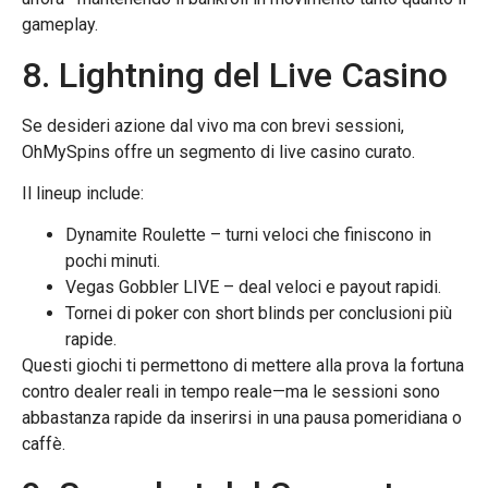
gameplay.
8. Lightning del Live Casino
Se desideri azione dal vivo ma con brevi sessioni,
OhMySpins offre un segmento di live casino curato.
Il lineup include:
Dynamite Roulette – turni veloci che finiscono in
pochi minuti.
Vegas Gobbler LIVE – deal veloci e payout rapidi.
Tornei di poker con short blinds per conclusioni più
rapide.
Questi giochi ti permettono di mettere alla prova la fortuna
contro dealer reali in tempo reale—ma le sessioni sono
abbastanza rapide da inserirsi in una pausa pomeridiana o
caffè.