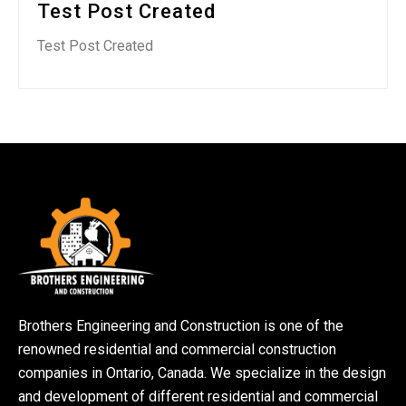
Test Post Created
Test Post Created
Brothers Engineering and Construction is one of the
renowned residential and commercial construction
companies in Ontario, Canada. We specialize in the design
and development of different residential and commercial