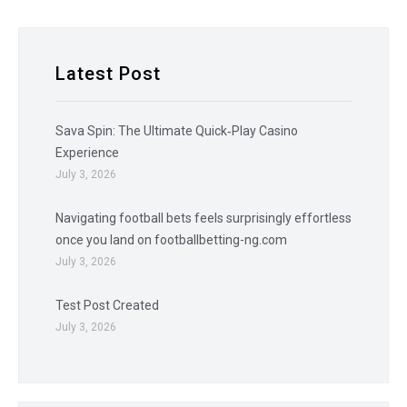
Latest Post
Sava Spin: The Ultimate Quick‑Play Casino
Experience
July 3, 2026
Navigating football bets feels surprisingly effortless
once you land on footballbetting-ng.com
July 3, 2026
Test Post Created
July 3, 2026