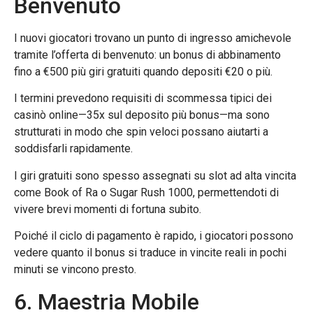
Benvenuto
I nuovi giocatori trovano un punto di ingresso amichevole
tramite l’offerta di benvenuto: un bonus di abbinamento
fino a €500 più giri gratuiti quando depositi €20 o più.
I termini prevedono requisiti di scommessa tipici dei
casinò online—35x sul deposito più bonus—ma sono
strutturati in modo che spin veloci possano aiutarti a
soddisfarli rapidamente.
I giri gratuiti sono spesso assegnati su slot ad alta vincita
come Book of Ra o Sugar Rush 1000, permettendoti di
vivere brevi momenti di fortuna subito.
Poiché il ciclo di pagamento è rapido, i giocatori possono
vedere quanto il bonus si traduce in vincite reali in pochi
minuti se vincono presto.
6. Maestria Mobile